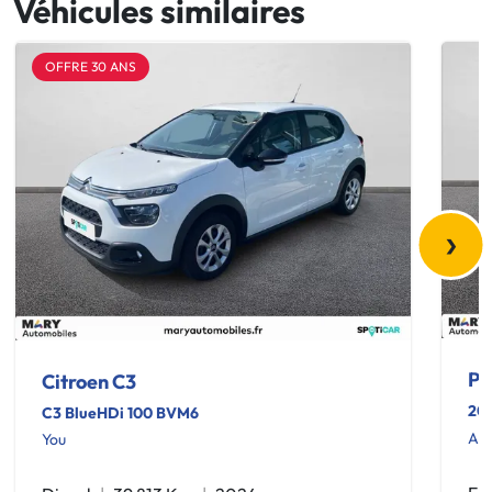
Véhicules similaires
OFFRE 30 ANS
›
Pe
Citroen C3
20
C3 BlueHDi 100 BVM6
Act
You