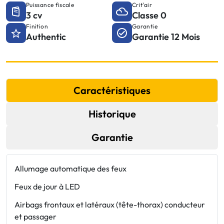
Puissance fiscale
Crit'air
3 cv
Classe 0
Finition
Garantie
Authentic
Garantie 12 Mois
Caractéristiques
Historique
Garantie
Allumage automatique des feux
B
Feux de jour à LED
B
Airbags frontaux et latéraux (tête-thorax) conducteur
B
et passager
C