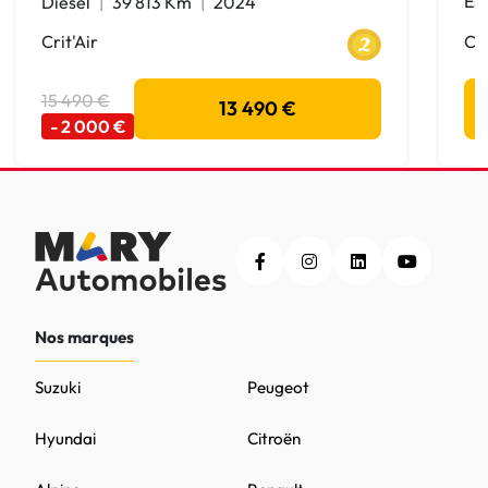
Es
Diesel
39 813 Km
2024
Cri
Crit'Air
15 490 €
13 490 €
- 2 000 €
Nos marques
Suzuki
Peugeot
Hyundai
Citroën