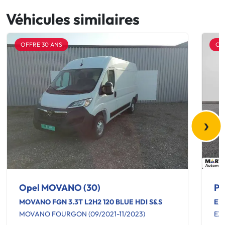
Véhicules similaires
OFFRE 30 ANS
OF
›
Opel MOVANO (30)
Pe
MOVANO FGN 3.3T L2H2 120 BLUE HDI S&S
EX
MOVANO FOURGON (09/2021-11/2023)
EX