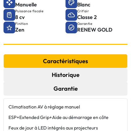
Manuelle
Blanc
Puissance fiscale
Crit'air
8 cv
Classe 2
Finition
Garantie
Zen
RENEW GOLD
Caractéristiques
Historique
Garantie
Climatisation AV à réglage manuel
2
ESP+Extended Grip+Aide au démarrage en côte
3
Feux de jour à LED intégrés aux projecteurs
3