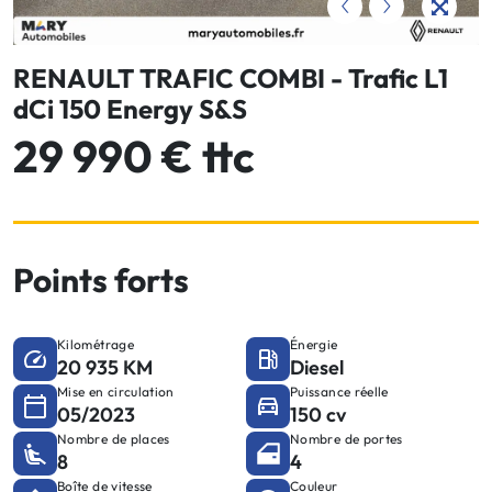
RENAULT TRAFIC COMBI - Trafic L1
dCi 150 Energy S&S
29 990 € ttc
Points forts
Kilométrage
Énergie
20 935 KM
Diesel
Mise en circulation
Puissance réelle
05/2023
150 cv
Nombre de places
Nombre de portes
8
4
Boîte de vitesse
Couleur