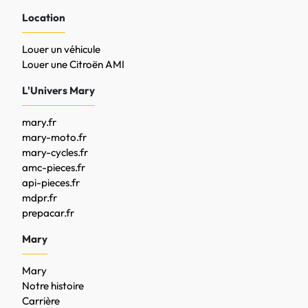
Location
Louer un véhicule
Louer une Citroën AMI
L'Univers Mary
mary.fr
mary-moto.fr
mary-cycles.fr
amc-pieces.fr
api-pieces.fr
mdpr.fr
prepacar.fr
Mary
Mary
Notre histoire
Carrière