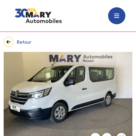
Retour
‹
›