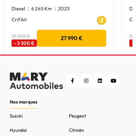
Diesel
6 245 Km
2023
Di
Crit'Air
Cri
31 290 €
32
27 990 €
- 3 300 €
-
Nos marques
Suzuki
Peugeot
Hyundai
Citroën