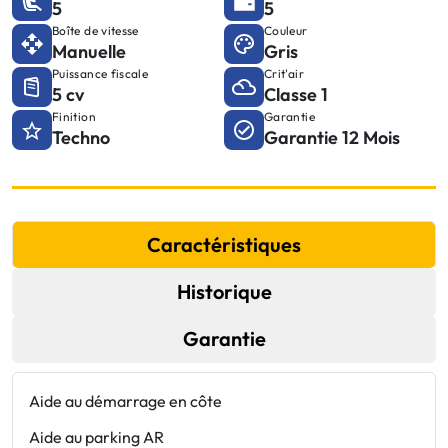
5
5
Boîte de vitesse
Couleur
Manuelle
Gris
Puissance fiscale
Crit'air
5 cv
Classe 1
Finition
Garantie
Techno
Garantie 12 Mois
Caractéristiques
Historique
Garantie
Aide au démarrage en côte
E
Aide au parking AR
F