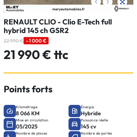
RENAULT CLIO - Clio E-Tech full
hybrid 145 ch GSR2
22 990 €
- 1 000 €
21 990 € ttc
Points forts
Kilométrage
Énergie
8 066 KM
Hybride
Mise en circulation
Puissance réelle
05/2025
145 cv
Nombre de places
Nombre de portes