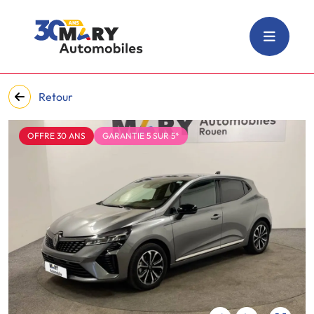
Retour
OFFRE 30 ANS
GARANTIE 5 SUR 5*
‹
›