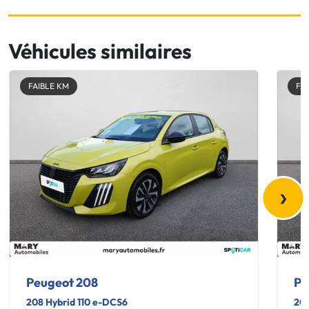
Véhicules similaires
FAIBLE KM
FA
›
Peugeot 208
Pe
208 Hybrid 110 e-DCS6
208