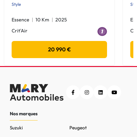
Style
Sty
Essence
10 Km
2025
Es
Crit'Air
Cri
20 990 €
Nos marques
Suzuki
Peugeot