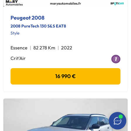
Peugeot 2008
2008 PureTech 130 S&S EAT8
Style
Essence
82 278 Km
2022
Crit'Air
16 990 €