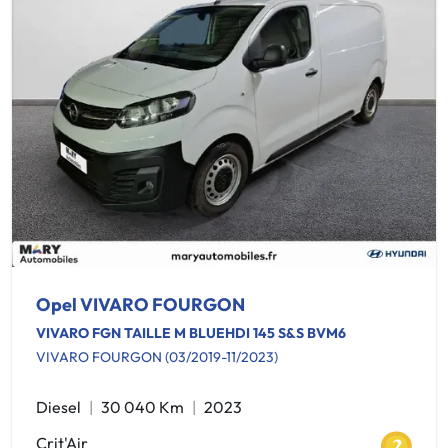
Opel VIVARO FOURGON
VIVARO FGN TAILLE M BLUEHDI 145 S&S BVM6
VIVARO FOURGON (03/2019-11/2023)
Diesel
30 040 Km
2023
Crit'Air