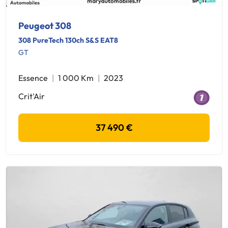
Peugeot 308
308 PureTech 130ch S&S EAT8
GT
Essence
1 000 Km
2023
Crit'Air
37 490 €