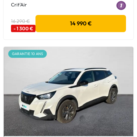
Crit'Air
16 290 €
14 990 €
- 1 300 €
GARANTIE 10 ANS