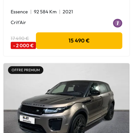
Essence
92 584 Km
2021
Crit'Air
17 490 €
15 490 €
- 2 000 €
OFFRE PREMIUM