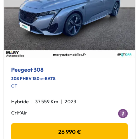
Peugeot 308
308 PHEV 180 e-EAT8
GT
Hybride
37 559 Km
2023
Crit'Air
26 990 €