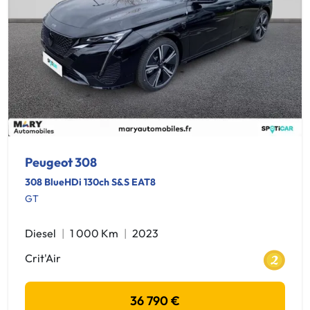
Peugeot 308
308 BlueHDi 130ch S&S EAT8
GT
Diesel
1 000 Km
2023
Crit'Air
36 790 €