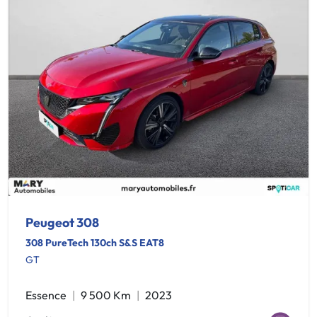
Peugeot 308
308 PureTech 130ch S&S EAT8
GT
Essence
9 500 Km
2023