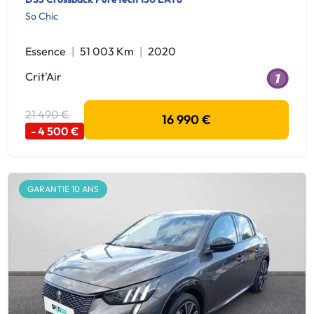
So Chic
Essence
51 003 Km
2020
Crit'Air
21 490 €
16 990 €
- 4 500 €
GARANTIE 10 ANS