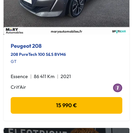
Peugeot 208
208 PureTech 100 S&S BVM6
GT
Essence
86 411 Km
2021
Crit'Air
15 990 €