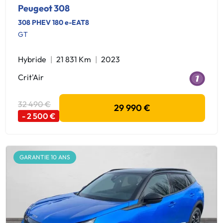
Peugeot 308
308 PHEV 180 e-EAT8
GT
Hybride
21 831 Km
2023
Crit'Air
32 490 €
29 990 €
- 2 500 €
GARANTIE 10 ANS