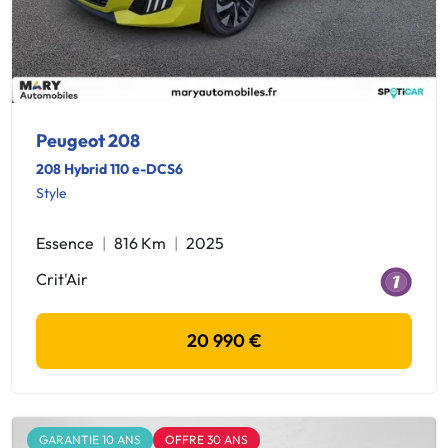
Peugeot 208
208 Hybrid 110 e-DCS6
Style
Essence
816 Km
2025
Crit'Air
20 990 €
GARANTIE 10 ANS
OFFRE 30 ANS