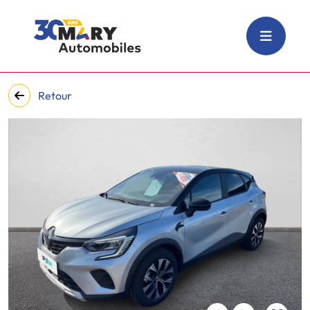
Retour
‹
›