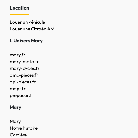
Location
Louer un véhicule
Louer une Citroën AMI
L'Univers Mary
mary.fr
mary-moto.fr
mary-cycles.fr
amc-pieces.fr
api-pieces.fr
mdpr.fr
prepacar.fr
Mary
Mary
Notre histoire
Carrière