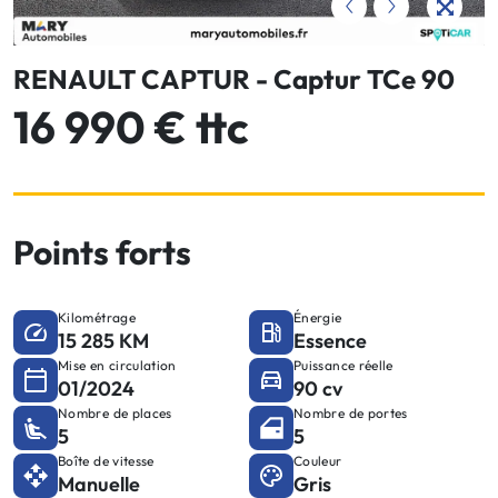
RENAULT CAPTUR - Captur TCe 90
16 990 € ttc
Points forts
Kilométrage
Énergie
15 285 KM
Essence
Mise en circulation
Puissance réelle
01/2024
90 cv
Nombre de places
Nombre de portes
5
5
Boîte de vitesse
Couleur
Manuelle
Gris