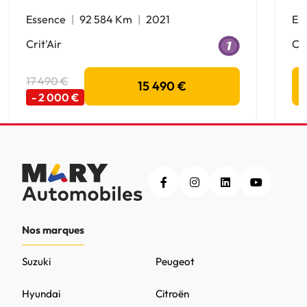
Essence
92 584 Km
2021
Es
Crit'Air
Cri
17 490 €
15 490 €
- 2 000 €
Nos marques
Suzuki
Peugeot
Hyundai
Citroën