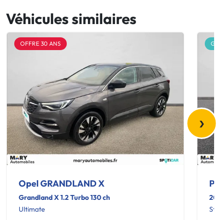
Véhicules similaires
OFFRE 30 ANS
GA
›
Opel GRANDLAND X
Pe
Grandland X 1.2 Turbo 130 ch
200
Ultimate
Sty