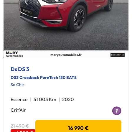
Ds DS 3
DS3 Crossback PureTech 130 EAT8
So Chic
Essence
51 003 Km
2020
Crit'Air
21 490 €
16 990 €