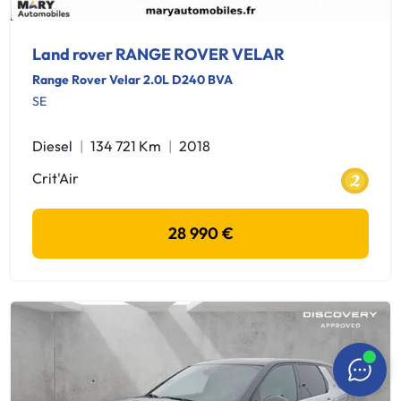
Land rover RANGE ROVER VELAR
Range Rover Velar 2.0L D240 BVA
SE
Diesel
134 721 Km
2018
Crit'Air
28 990 €