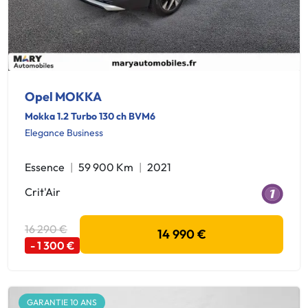
Opel MOKKA
Mokka 1.2 Turbo 130 ch BVM6
Elegance Business
Essence
59 900 Km
2021
Crit'Air
16 290 €
14 990 €
- 1 300 €
GARANTIE 10 ANS