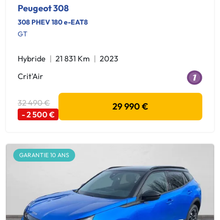
Peugeot 308
308 PHEV 180 e-EAT8
GT
Hybride
21 831 Km
2023
Crit'Air
32 490 €
29 990 €
- 2 500 €
GARANTIE 10 ANS