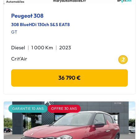
Peugeot 308
308 BlueHDi 130ch S&S EAT8
GT
Diesel
1 000 Km
2023
Crit'Air
36 790 €
GARANTIE 10 ANS
OFFRE 30 ANS