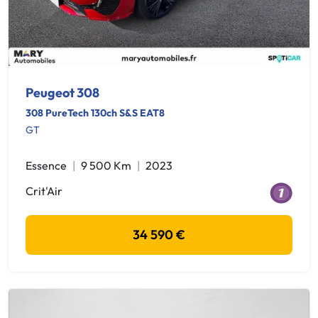
Peugeot 308
308 PureTech 130ch S&S EAT8
GT
Essence
9 500 Km
2023
Crit'Air
34 590 €