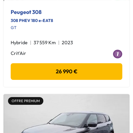
Peugeot 308
308 PHEV 180 e-EAT8
GT
Hybride
37 559 Km
2023
Crit'Air
26 990 €
OFFRE PREMIUM