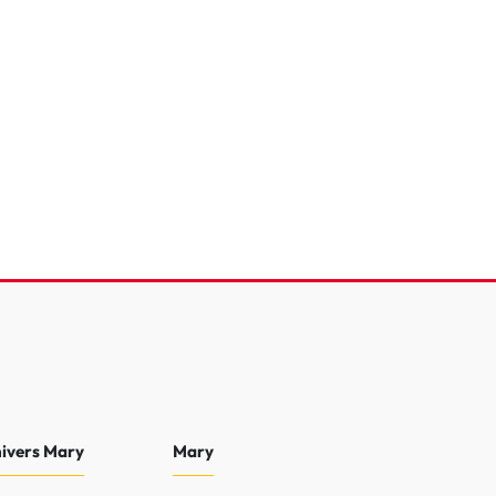
 R EV 4WD
mance
que
616 Km
2024
40 990 €
nivers Mary
Mary