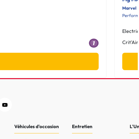
Marvel
Perfor
Electri
Crit'Air
Véhicules d'occasion
Entretien
L'U