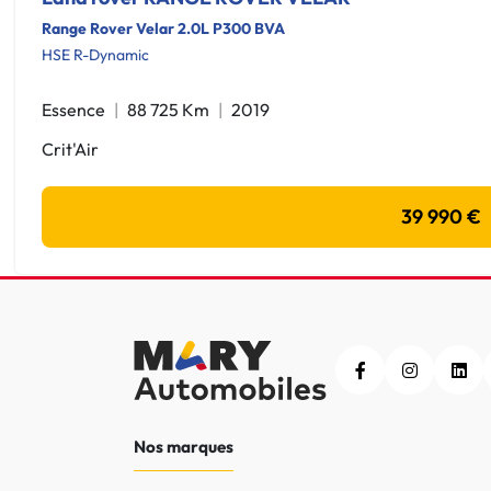
Range Rover Velar 2.0L P300 BVA
HSE R-Dynamic
Essence
88 725 Km
2019
Crit'Air
39 990 €
Nos marques