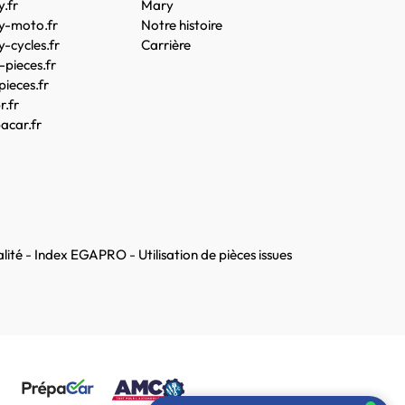
.fr
Mary
y-moto.fr
Notre histoire
-cycles.fr
Carrière
pieces.fr
pieces.fr
.fr
acar.fr
lité
-
Index EGAPRO
-
Utilisation de pièces issues