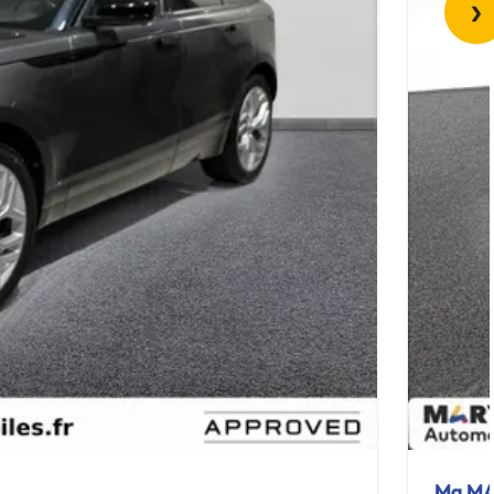
›
Mg MA