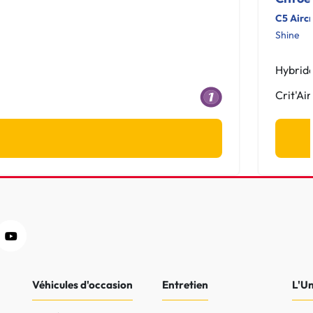
C5 Airc
Shine
Hybrid
Crit'Air
Véhicules d'occasion
Entretien
L'U