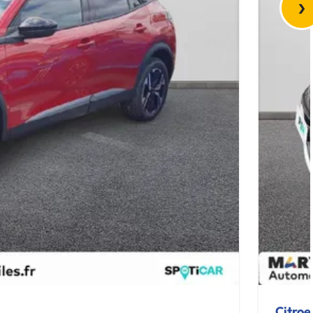
›
Citro