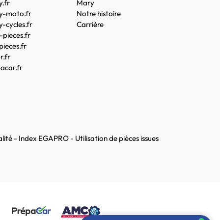
.fr
Mary
y-moto.fr
Notre histoire
-cycles.fr
Carrière
pieces.fr
pieces.fr
.fr
acar.fr
lité
-
Index EGAPRO
-
Utilisation de pièces issues