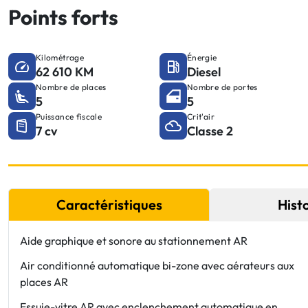
Points forts
Kilométrage
Énergie
62 610 KM
Diesel
Nombre de places
Nombre de portes
5
5
Puissance fiscale
Crit'air
7 cv
Classe 2
Caractéristiques
Hist
Aide graphique et sonore au stationnement AR
Air conditionné automatique bi-zone avec aérateurs aux
places AR
Essuie-vitre AR avec enclenchement automatique en