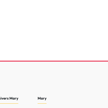
ross Hybride Rechargeable 225 e-EAT8
e
77 301 Km
2022
23 990 €
nivers Mary
Mary