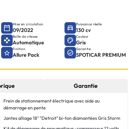
Mise en circulation
Puissance réelle
09/2022
130 cv
Boîte de vitesse
Couleur
Automatique
Gris
Finition
Garantie
Allure Pack
SPOTICAR PREMIUM
orique
Garantie
Frein de stationnement électrique avec aide au
démarrage en pente
Jantes alliage 18" "Detroit" bi-ton diamantées Gris Storm
Kit de dépannage de pneumatique : compresseur 12 volts,