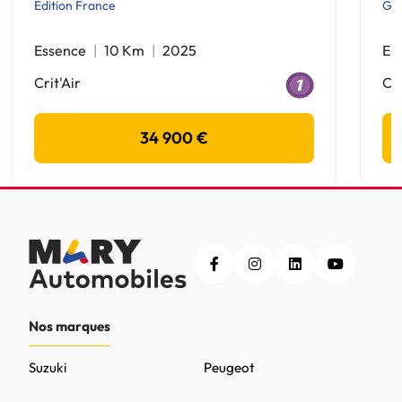
Edition France
GT
Essence
10 Km
2025
Ele
Crit'Air
Cri
34 900 €
Nos marques
Suzuki
Peugeot