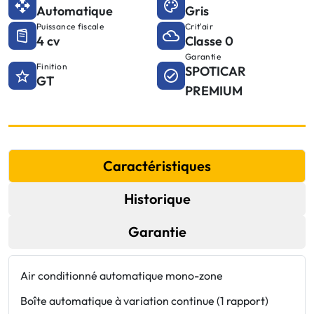
Automatique
Gris
Puissance fiscale
Crit'air
4 cv
Classe 0
Garantie
Finition
SPOTICAR
GT
PREMIUM
Caractéristiques
Historique
Garantie
Air conditionné automatique mono-zone
e
S
Boîte automatique à variation continue (1 rapport)