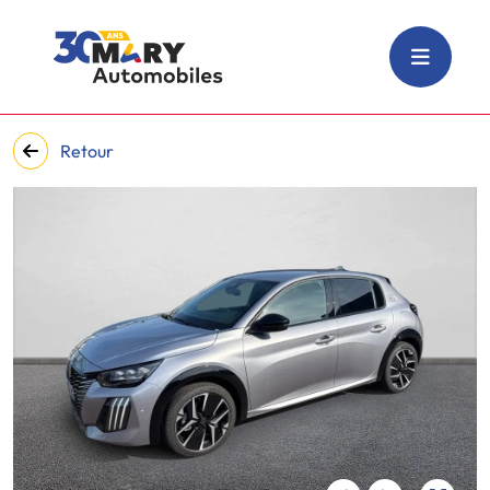
Retour
‹
›