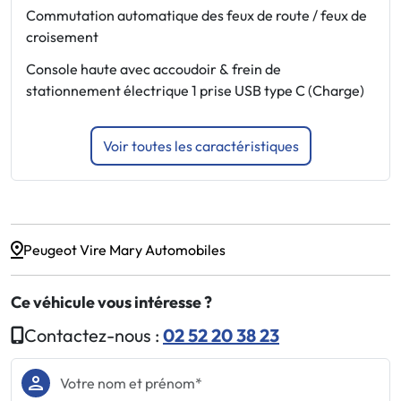
E
Commutation automatique des feux de route / feux de
p
croisement
c
Console haute avec accoudoir & frein de
L
stationnement électrique 1 prise USB type C (Charge)
E
Voir toutes les caractéristiques
Peugeot Vire Mary Automobiles
Ce véhicule vous intéresse ?
Contactez-nous :
02 52 20 38 23