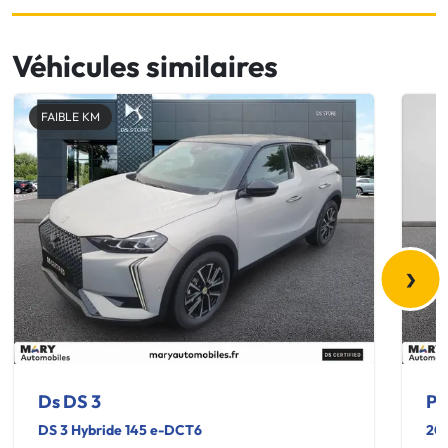
Véhicules similaires
FAIBLE KM
›
Ds DS 3
Pe
DS 3 Hybride 145 e-DCT6
208