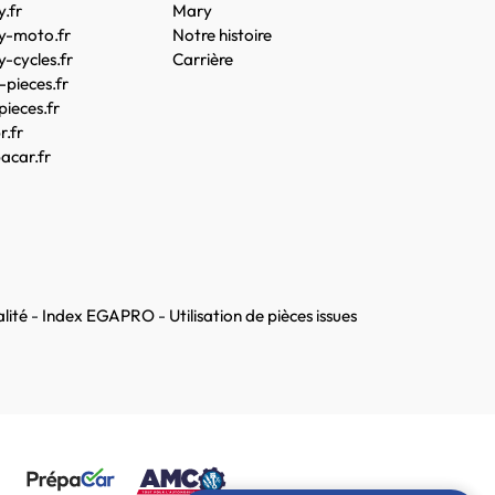
.fr
Mary
y-moto.fr
Notre histoire
-cycles.fr
Carrière
pieces.fr
pieces.fr
.fr
acar.fr
lité
-
Index EGAPRO
-
Utilisation de pièces issues