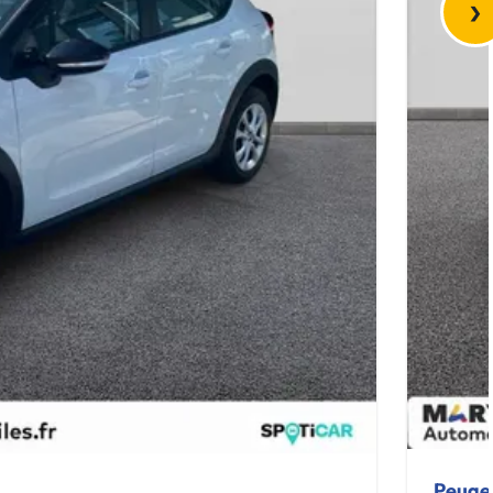
›
Peuge