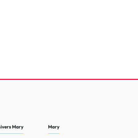
eTech 100 S&S BVM6
e
64 568 Km
2024
13 990 €
nivers Mary
Mary