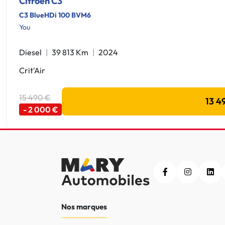
Citroen C3
C3 BlueHDi 100 BVM6
You
Diesel
39 813 Km
2024
Crit'Air
15 490 €
13 4
- 2 000 €
Nos marques