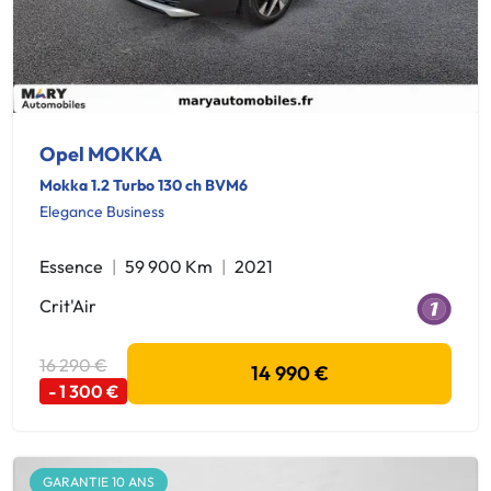
Opel MOKKA
Mokka 1.2 Turbo 130 ch BVM6
Elegance Business
Essence
59 900 Km
2021
Crit'Air
16 290 €
14 990 €
- 1 300 €
GARANTIE 10 ANS