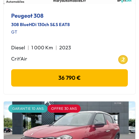
Peugeot 308
308 BlueHDi 130ch S&S EAT8
GT
Diesel
1 000 Km
2023
Crit'Air
36 790 €
GARANTIE 10 ANS
OFFRE 30 ANS