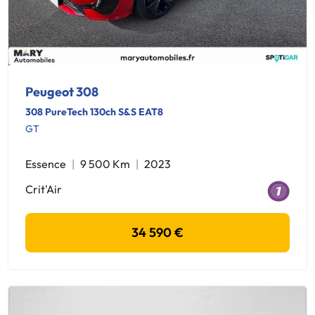
Peugeot 308
308 PureTech 130ch S&S EAT8
GT
Essence
9 500 Km
2023
Crit'Air
34 590 €