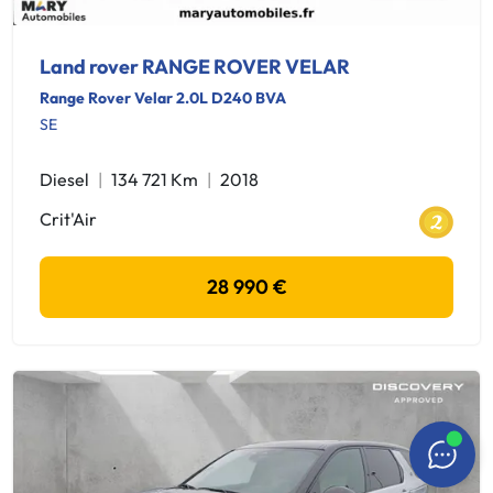
Land rover RANGE ROVER VELAR
Range Rover Velar 2.0L D240 BVA
SE
Diesel
134 721 Km
2018
Crit'Air
28 990 €