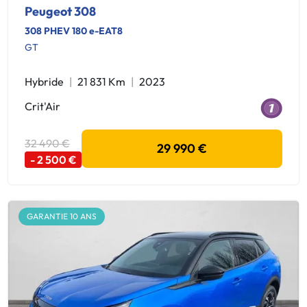
Peugeot 308
308 PHEV 180 e-EAT8
GT
Hybride
21 831 Km
2023
Crit'Air
32 490 €
29 990 €
- 2 500 €
GARANTIE 10 ANS