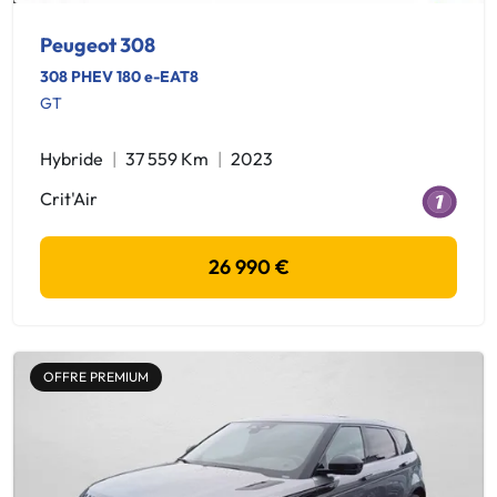
Peugeot 308
308 PHEV 180 e-EAT8
GT
Hybride
37 559 Km
2023
Crit'Air
26 990 €
OFFRE PREMIUM