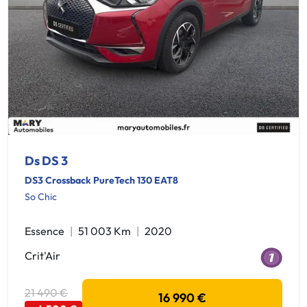
Ds DS 3
DS3 Crossback PureTech 130 EAT8
So Chic
Essence
51 003 Km
2020
Crit'Air
21 490 €
16 990 €