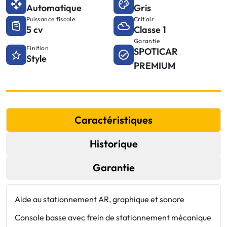
Automatique
Gris
Puissance fiscale
Crit'air
5 cv
Classe 1
Garantie
Finition
SPOTICAR
Style
PREMIUM
Caractéristiques
Historique
Garantie
Aide au stationnement AR, graphique et sonore
J
v
Console basse avec frein de stationnement mécanique