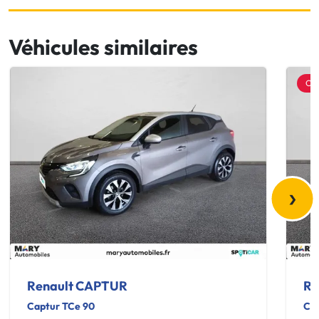
Véhicules similaires
OF
›
Renault CAPTUR
Re
Captur TCe 90
Cap