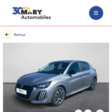
Retour
‹
›