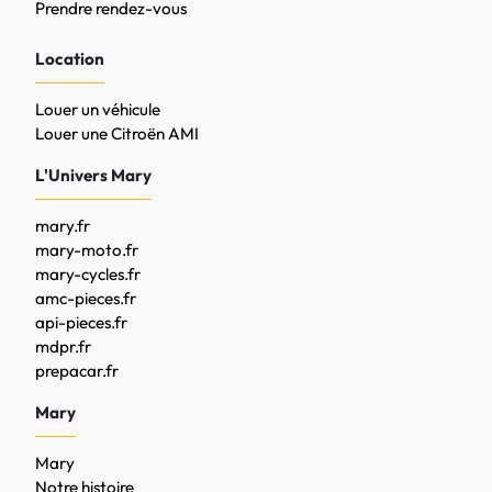
Prendre rendez-vous
Location
Louer un véhicule
Louer une Citroën AMI
L'Univers Mary
mary.fr
mary-moto.fr
mary-cycles.fr
amc-pieces.fr
api-pieces.fr
mdpr.fr
prepacar.fr
Mary
Mary
Notre histoire