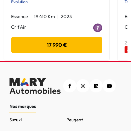
Evolution
Te
Essence
19 410 Km
2023
Es
Crit'Air
Cri
20
17 990 €
-
Nos marques
Suzuki
Peugeot