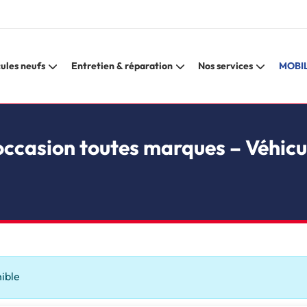
ules neufs
Entretien & réparation
Nos services
MOBIL
occasion toutes marques – Véhicu
nible