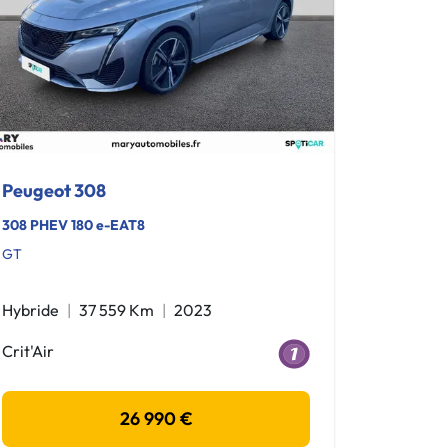
Peugeot 308
308 PHEV 180 e-EAT8
GT
Hybride
37 559 Km
2023
Crit'Air
26 990 €