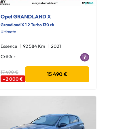
Opel GRANDLAND X
Grandland X 1.2 Turbo 130 ch
Ultimate
Essence
92 584 Km
2021
Crit'Air
17 490 €
15 490 €
- 2 000 €