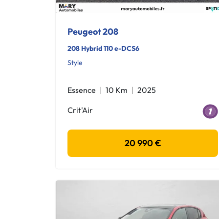
Peugeot 208
208 Hybrid 110 e-DCS6
Style
Essence
10 Km
2025
Crit'Air
20 990 €