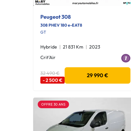
Peugeot 308
308 PHEV 180 e-EAT8
GT
Hybride
21 831 Km
2023
Crit'Air
32 490 €
29 990 €
- 2 500 €
OFFRE 30 ANS