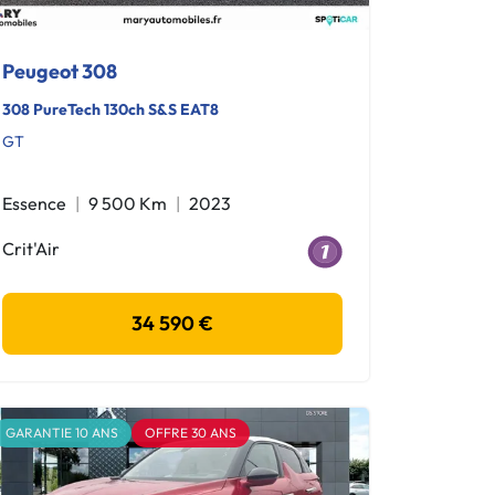
Peugeot 308
308 PureTech 130ch S&S EAT8
GT
Essence
9 500 Km
2023
Crit'Air
34 590 €
GARANTIE 10 ANS
OFFRE 30 ANS