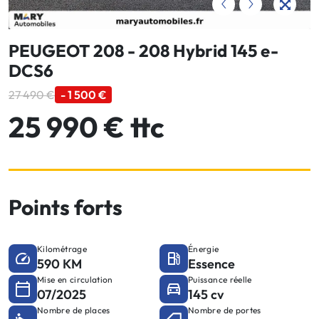
PEUGEOT 208 - 208 Hybrid 145 e-
DCS6
27 490 €
- 1 500 €
25 990 € ttc
Points forts
Kilométrage
Énergie
590 KM
Essence
Mise en circulation
Puissance réelle
07/2025
145 cv
Nombre de places
Nombre de portes