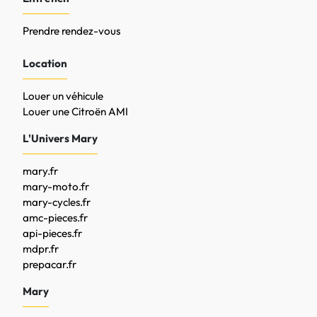
Prendre rendez-vous
Location
Louer un véhicule
Louer une Citroën AMI
L'Univers Mary
mary.fr
mary-moto.fr
mary-cycles.fr
amc-pieces.fr
api-pieces.fr
mdpr.fr
prepacar.fr
Mary