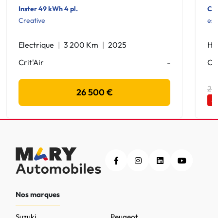
Inster 49 kWh 4 pl.
Cap
Creative
esp
Electrique
3 200 Km
2025
Hy
Crit'Air
-
Cri
28
26 500 €
-
Nos marques
Suzuki
Peugeot