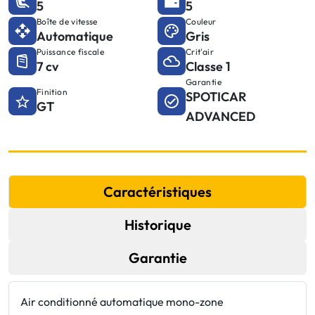
5
5
Boîte de vitesse
Couleur
Automatique
Gris
Puissance fiscale
Crit'air
7 cv
Classe 1
Garantie
Finition
SPOTICAR
GT
ADVANCED
Caractéristiques
Historique
Garantie
Air conditionné automatique mono-zone
e