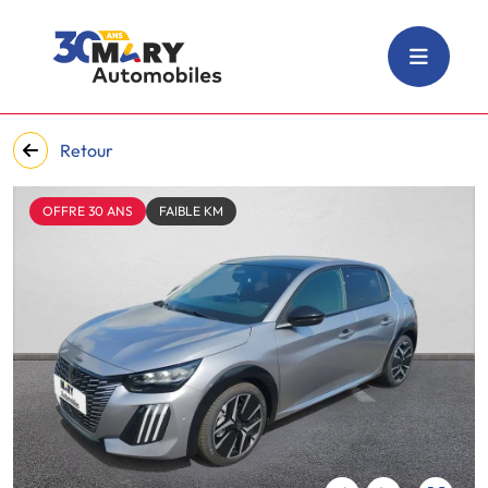
Retour
OFFRE 30 ANS
FAIBLE KM
‹
›