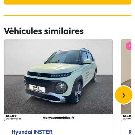
Véhicules similaires
GA
›
Hyundai INSTER
Re