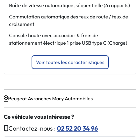
S
Boîte de vitesse automatique, séquentielle (6 rapports)
E
Commutation automatique des feux de route / feux de
p
croisement
c
Console haute avec accoudoir & frein de
L
stationnement électrique 1 prise USB type C (Charge)
E
Voir toutes les caractéristiques
Peugeot Avranches Mary Automobiles
Ce véhicule vous intéresse ?
Contactez-nous :
02 52 20 34 96