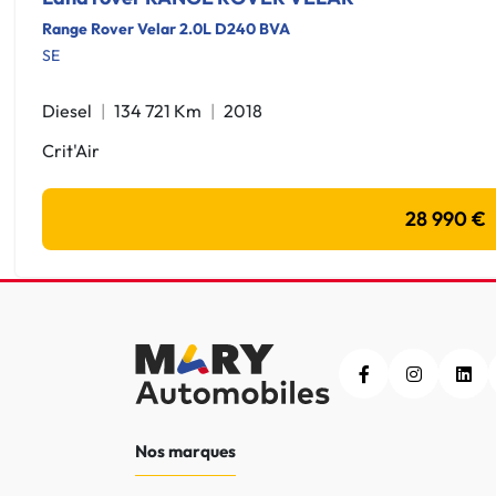
Range Rover Velar 2.0L D240 BVA
SE
Diesel
134 721 Km
2018
Crit'Air
28 990 €
Nos marques