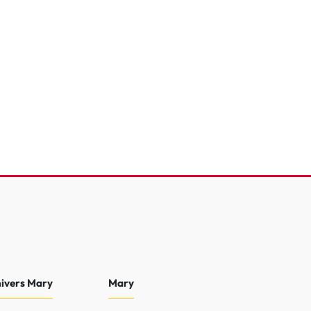
9 kWh 4 pl.
e
que
3 200 Km
2025
26 500 €
nivers Mary
Mary