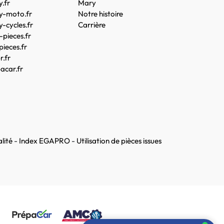
.fr
Mary
y-moto.fr
Notre histoire
-cycles.fr
Carrière
pieces.fr
pieces.fr
.fr
acar.fr
lité
-
Index EGAPRO
-
Utilisation de pièces issues