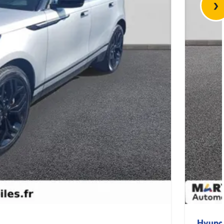
›
Hyund