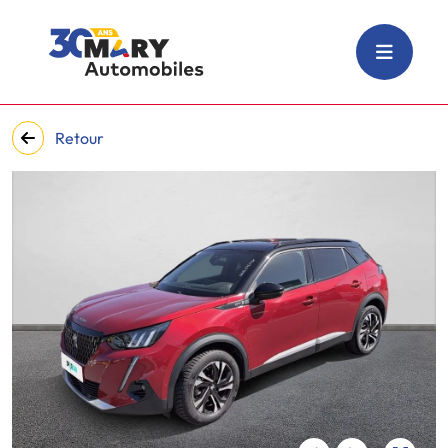
Retour
‹
›