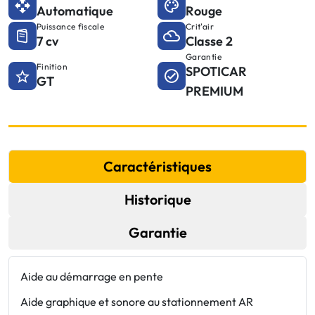
Automatique
Rouge
Puissance fiscale
Crit'air
7 cv
Classe 2
Garantie
Finition
SPOTICAR
GT
PREMIUM
Caractéristiques
Historique
Garantie
Aide au démarrage en pente
C
c
Aide graphique et sonore au stationnement AR