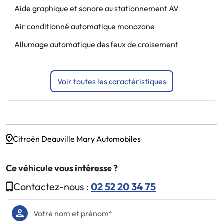
C
Aide graphique et sonore au stationnement AV
l
Air conditionné automatique monozone
E
Allumage automatique des feux de croisement
l
Voir toutes les caractéristiques
Citroën Deauville Mary Automobiles
Ce véhicule vous intéresse ?
Contactez-nous :
02 52 20 34 75