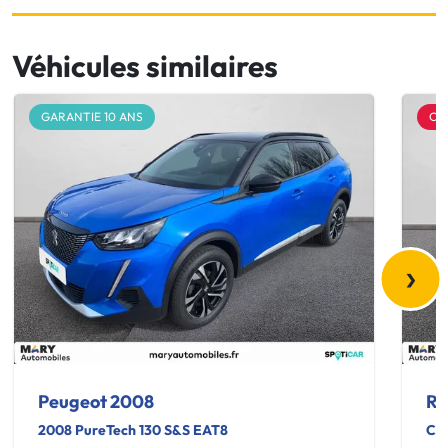
Véhicules similaires
GARANTIE 10 ANS
OF
›
Peugeot 2008
Re
2008 PureTech 130 S&S EAT8
Cap