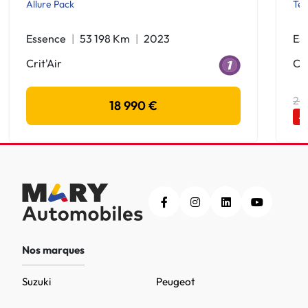
Allure Pack
Te
Essence
53 198 Km
2023
Es
Crit'Air
Cri
20
18 990 €
-
Nos marques
Suzuki
Peugeot