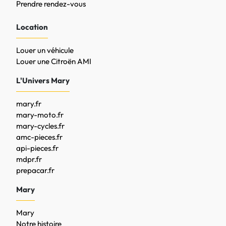
Prendre rendez-vous
Location
Louer un véhicule
Louer une Citroën AMI
L'Univers Mary
mary.fr
mary-moto.fr
mary-cycles.fr
amc-pieces.fr
api-pieces.fr
mdpr.fr
prepacar.fr
Mary
Mary
Notre histoire