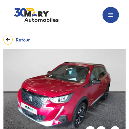
Retour
‹
›