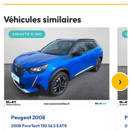
Véhicules similaires
GARANTIE 10 ANS
GA
›
Peugeot 2008
Pe
2008 PureTech 130 S&S EAT8
200