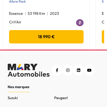
Allure Pack
Sty
Essence
53 198 Km
2023
Es
Crit'Air
Cri
18 990 €
Nos marques
Suzuki
Peugeot