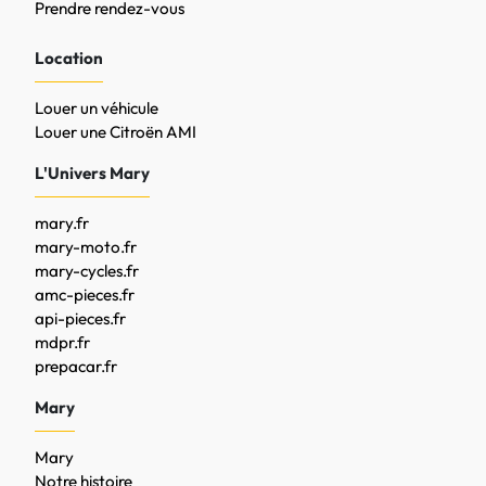
Prendre rendez-vous
Location
Louer un véhicule
Louer une Citroën AMI
L'Univers Mary
mary.fr
mary-moto.fr
mary-cycles.fr
amc-pieces.fr
api-pieces.fr
mdpr.fr
prepacar.fr
Mary
Mary
Notre histoire