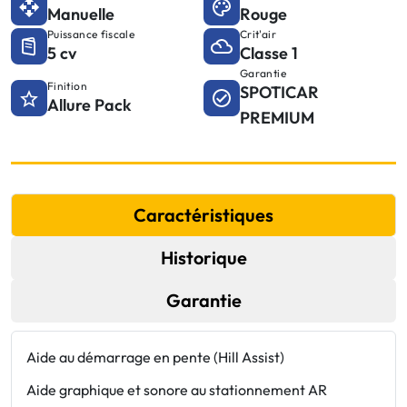
Manuelle
Rouge
Puissance fiscale
Crit'air
5 cv
Classe 1
Garantie
Finition
SPOTICAR
Allure Pack
PREMIUM
Caractéristiques
Historique
Garantie
Aide au démarrage en pente (Hill Assist)
E
Aide graphique et sonore au stationnement AR
E