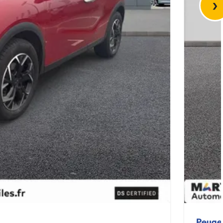
›
Peuge