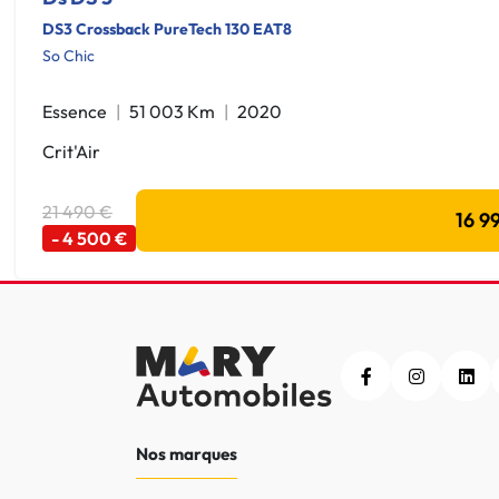
DS3 Crossback PureTech 130 EAT8
So Chic
Essence
51 003 Km
2020
Crit'Air
21 490 €
16 9
- 4 500 €
Nos marques