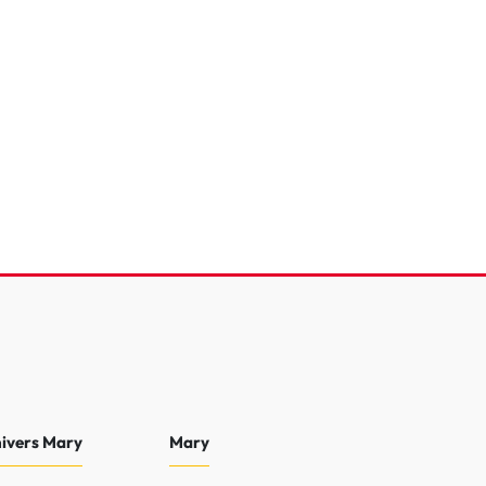
eTech 100 S&S BVM6
e
86 411 Km
2021
15 990 €
nivers Mary
Mary