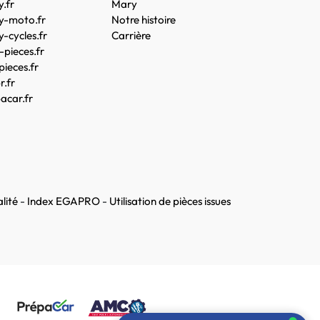
.fr
Mary
y-moto.fr
Notre histoire
-cycles.fr
Carrière
pieces.fr
pieces.fr
.fr
acar.fr
lité
-
Index EGAPRO
-
Utilisation de pièces issues