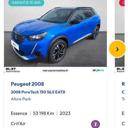
GARANTIE 10 ANS
OF
›
Peugeot 2008
Re
2008 PureTech 130 S&S EAT8
Cap
Allure Pack
Te
Essence
53 198 Km
2023
Es
Crit'Air
Cri