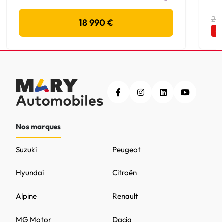
20
18 990 €
-
Nos marques
Suzuki
Peugeot
Hyundai
Citroën
Alpine
Renault
MG Motor
Dacia