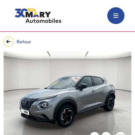
Retour
‹
›