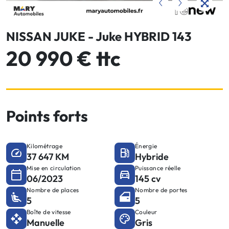
NISSAN JUKE - Juke HYBRID 143
20 990 € ttc
Points forts
Kilométrage
Énergie
37 647 KM
Hybride
Mise en circulation
Puissance réelle
06/2023
145 cv
Nombre de places
Nombre de portes
5
5
Boîte de vitesse
Couleur
Manuelle
Gris