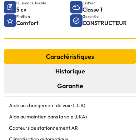
Puissance fiscale
Crit'air
5 cv
Classe 1
Finition
Garantie
Comfort
CONSTRUCTEUR
Caractéristiques
Historique
Garantie
Aide au changement de voie (LCA)
F
Aide au maintien dans la voie (LKA)
F
Capteurs de stationnement AR
J
Climatisation automatique
M