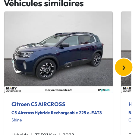
Véhicules similaires
›
Citroen C5 AIRCROSS
Hy
C5 Aircross Hybride Rechargeable 225 e-EAT8
Bay
Shine
Cre
Hybride
77 301 Km
2022
Es