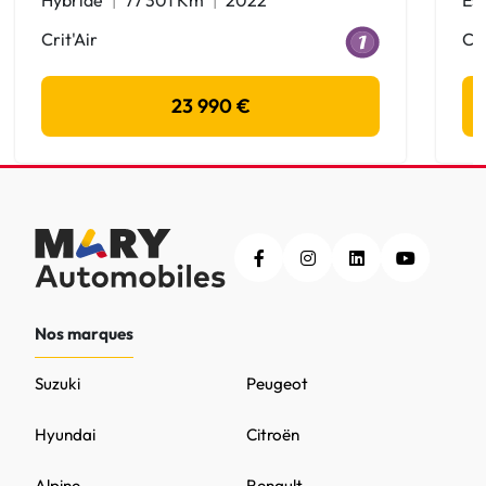
Crit'Air
Cri
23 990 €
Nos marques
Suzuki
Peugeot
Hyundai
Citroën
Alpine
Renault