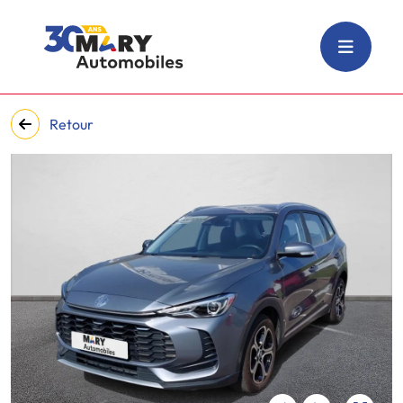
Retour
‹
›