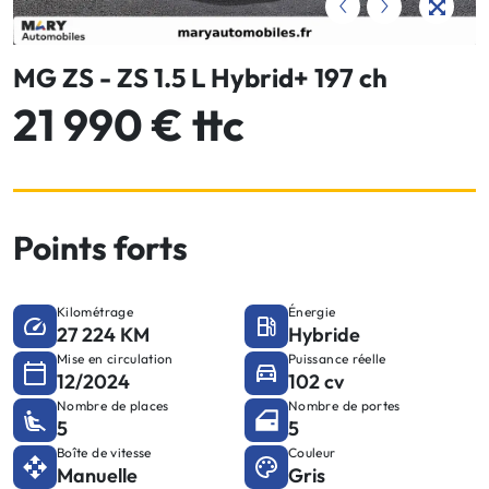
MG ZS - ZS 1.5 L Hybrid+ 197 ch
21 990 € ttc
Points forts
Kilométrage
Énergie
27 224 KM
Hybride
Mise en circulation
Puissance réelle
12/2024
102 cv
Nombre de places
Nombre de portes
5
5
Boîte de vitesse
Couleur
Manuelle
Gris