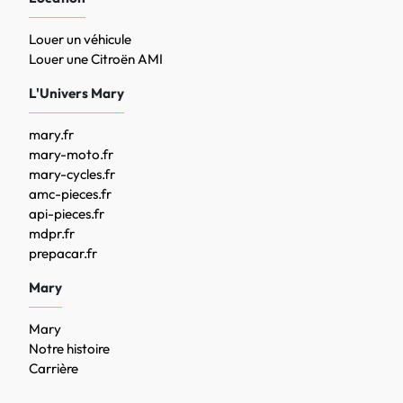
Louer un véhicule
Louer une Citroën AMI
L'Univers Mary
mary.fr
mary-moto.fr
mary-cycles.fr
amc-pieces.fr
api-pieces.fr
mdpr.fr
prepacar.fr
Mary
Mary
Notre histoire
Carrière