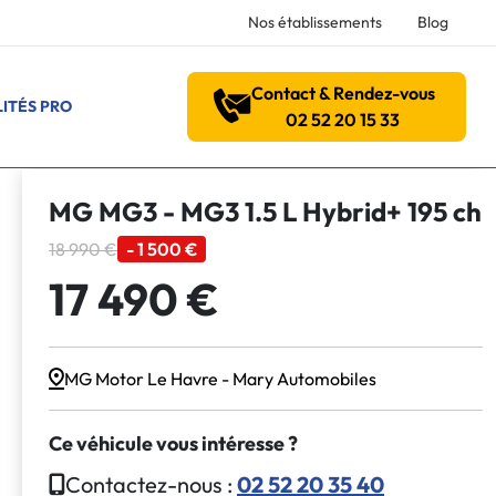
Nos établissements
Blog
Contact & Rendez-vous
ITÉS PRO
02 52 20 15 33
MG MG3 - MG3 1.5 L Hybrid+ 195 ch
18 990 €
- 1 500 €
17 490 €
MG Motor Le Havre - Mary Automobiles
Ce véhicule vous intéresse ?
Contactez-nous :
02 52 20 35 40