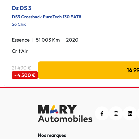
Ds DS 3
DS3 Crossback PureTech 130 EAT8
So Chic
Essence
51 003 Km
2020
Crit'Air
21 490 €
16 9
- 4 500 €
Nos marques