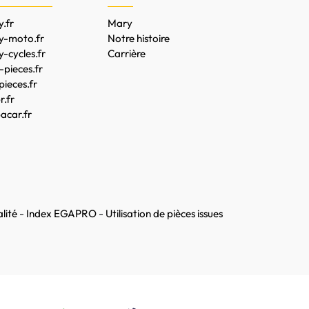
.fr
Mary
y-moto.fr
Notre histoire
-cycles.fr
Carrière
pieces.fr
pieces.fr
.fr
acar.fr
lité
-
Index EGAPRO
-
Utilisation de pièces issues