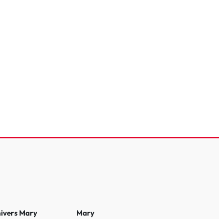
ot 208
eTech 100 S&S BVM6
e
86 411 Km
2021
15 990 €
nivers Mary
Mary