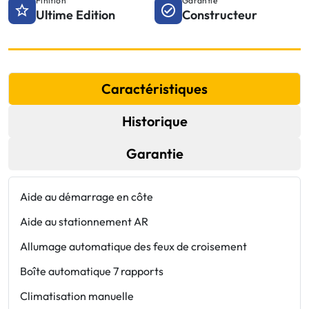
Finition
Garantie
Ultime Edition
Constructeur
Caractéristiques
Historique
Garantie
Aide au démarrage en côte
e
s
Aide au stationnement AR
F
Allumage automatique des feux de croisement
J
Boîte automatique 7 rapports
S
Climatisation manuelle
T