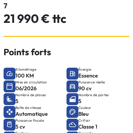
7
21 990 € ttc
Points forts
Kilométrage
Énergie
100 KM
Essence
Mise en circulation
Puissance réelle
06/2026
90 cv
Nombre de places
Nombre de portes
5
5
Boîte de vitesse
Couleur
Automatique
Bleu
Puissance fiscale
Crit'air
5 cv
Classe 1