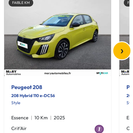
FAIBLE KM
FA
›
Peugeot 208
Pe
208 Hybrid 110 e-DCS6
208
Style
Sty
Essence
10 Km
2025
Es
Crit'Air
Cri