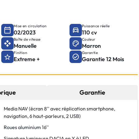
Mise en circulation
Puissance réelle
02/2023
110 cv
Boîte de vitesse
Couleur
Manuelle
Marron
Finition
Garantie
Extreme +
Garantie 12 Mois
orique
Garantie
Media NAV (écran 8'' avec réplication smartphone,
navigation, 6 haut-parleurs, 2 USB)
Roues aluminium 16''
Signature lumineuse DACIA en Y à LED