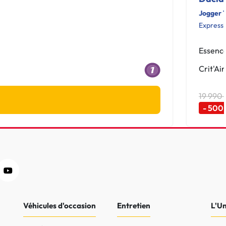
Jogger T
Express
Essenc
Crit'Air
19 990
- 500
Véhicules d'occasion
Entretien
L'U