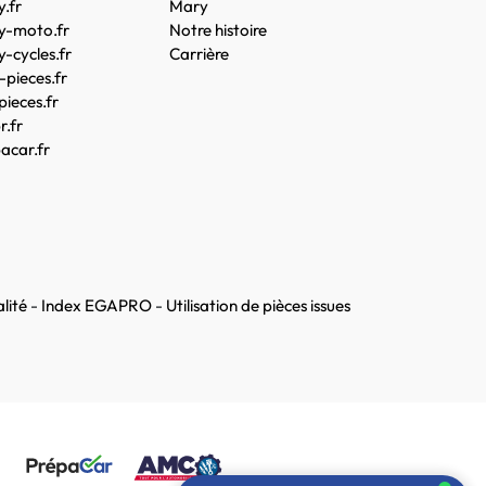
.fr
Mary
y-moto.fr
Notre histoire
-cycles.fr
Carrière
pieces.fr
pieces.fr
.fr
acar.fr
lité
-
Index EGAPRO
-
Utilisation de pièces issues