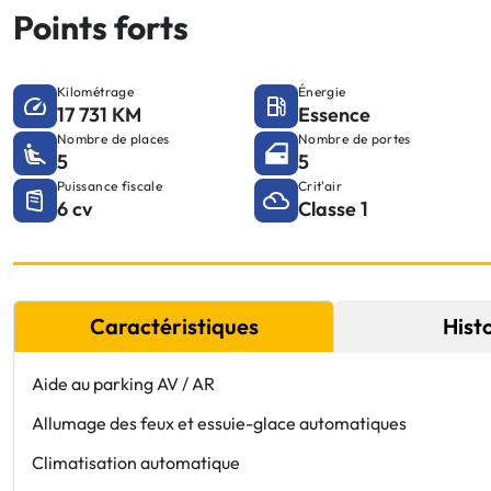
Points forts
Kilométrage
Énergie
17 731 KM
Essence
Nombre de places
Nombre de portes
5
5
Puissance fiscale
Crit'air
6 cv
Classe 1
Caractéristiques
Hist
Aide au parking AV / AR
Allumage des feux et essuie-glace automatiques
Climatisation automatique