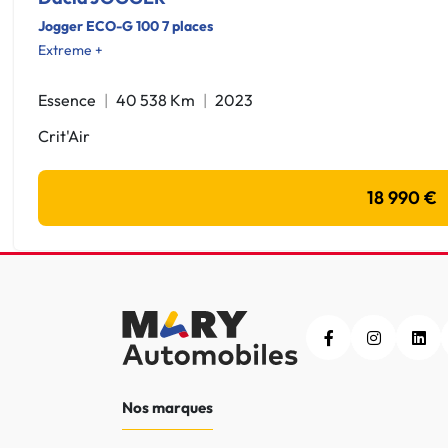
Jogger ECO-G 100 7 places
Extreme +
Essence
40 538 Km
2023
Crit'Air
18 990 €
Nos marques