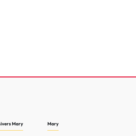
Ce 110 7 places
ion
e
6 232 Km
2023
 €
19 490 €
 €
nivers Mary
Mary