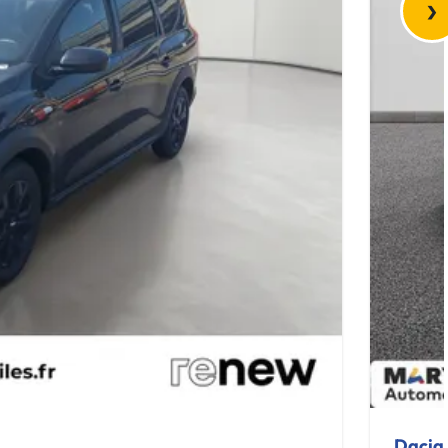
›
Dacia