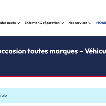
ules neufs
Entretien & réparation
Nos services
MOBIL
occasion toutes marques – Véhicu
nible