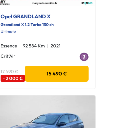
Opel GRANDLAND X
Grandland X 1.2 Turbo 130 ch
Ultimate
Essence
92 584 Km
2021
Crit'Air
17 490 €
15 490 €
- 2 000 €