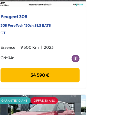
Peugeot 308
308 PureTech 130ch S&S EAT8
GT
Essence
9 500 Km
2023
Crit'Air
34 590 €
GARANTIE 10 ANS
OFFRE 30 ANS