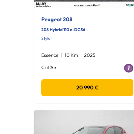
Peugeot 208
208 Hybrid 110 e-DCS6
Style
Essence
10 Km
2025
Crit'Air
20 990 €