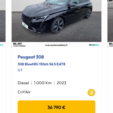
Peugeot 308
308 BlueHDi 130ch S&S EAT8
GT
Diesel
1 000 Km
2023
Crit'Air
36 790 €