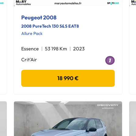
Peugeot 2008
2008 PureTech 130 S&S EAT8
Allure Pack
Essence
53 198 Km
2023
Crit'Air
18 990 €