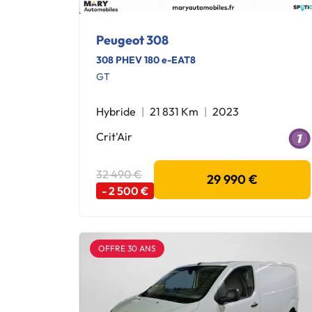
Peugeot 308
308 PHEV 180 e-EAT8
GT
Hybride
21 831 Km
2023
Crit'Air
32 490 €
29 990 €
- 2 500 €
OFFRE 30 ANS