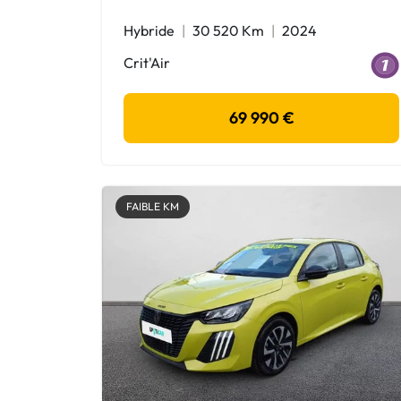
Hybride
30 520 Km
2024
Crit'Air
69 990 €
FAIBLE KM