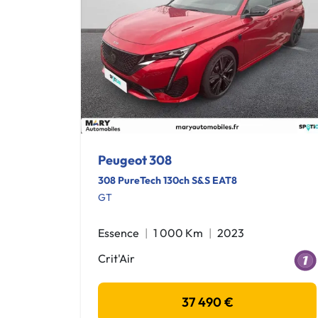
Peugeot 308
308 PureTech 130ch S&S EAT8
GT
Essence
1 000 Km
2023
Crit'Air
37 490 €