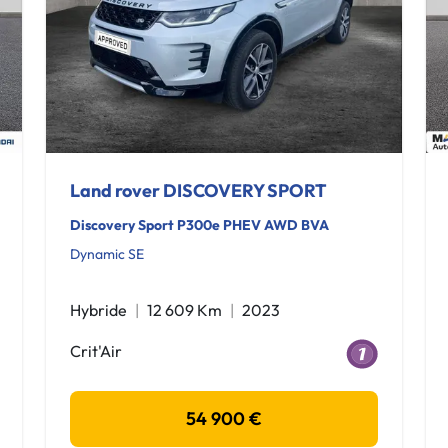
Land rover DISCOVERY SPORT
Discovery Sport P300e PHEV AWD BVA
Dynamic SE
Hybride
12 609 Km
2023
Crit'Air
54 900 €