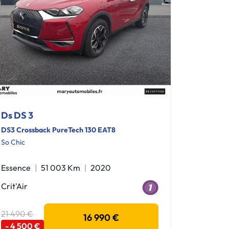
Ds DS 3
DS3 Crossback PureTech 130 EAT8
So Chic
Essence
51 003 Km
2020
Crit'Air
21 490 €
16 990 €
- 4 500 €