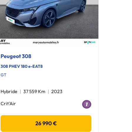
Peugeot 308
308 PHEV 180 e-EAT8
GT
Hybride
37 559 Km
2023
Crit'Air
26 990 €