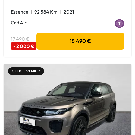
Essence
92 584 Km
2021
Crit'Air
17 490 €
15 490 €
- 2 000 €
OFFRE PREMIUM