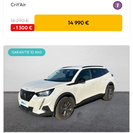
Crit'Air
16 290 €
14 990 €
- 1 300 €
GARANTIE 10 ANS