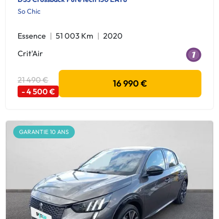
So Chic
Essence
51 003 Km
2020
Crit'Air
21 490 €
16 990 €
- 4 500 €
GARANTIE 10 ANS