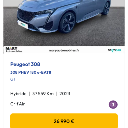
Peugeot 308
308 PHEV 180 e-EAT8
GT
Hybride
37 559 Km
2023
Crit'Air
26 990 €