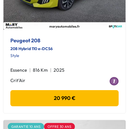
Peugeot 208
208 Hybrid 110 e-DCS6
Style
Essence
816 Km
2025
Crit'Air
20 990 €
GARANTIE 10 ANS
OFFRE 30 ANS