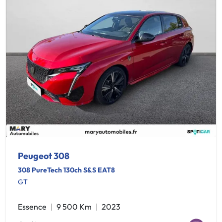
Peugeot 308
308 PureTech 130ch S&S EAT8
GT
Essence
9 500 Km
2023