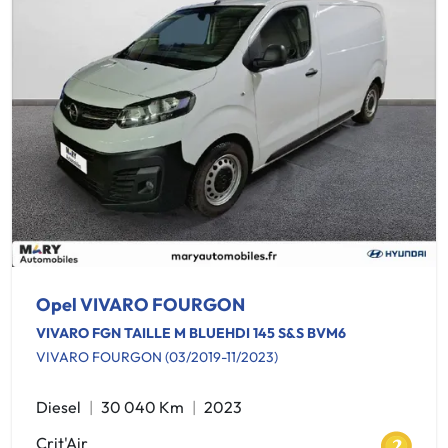
Opel VIVARO FOURGON
VIVARO FGN TAILLE M BLUEHDI 145 S&S BVM6
VIVARO FOURGON (03/2019-11/2023)
Diesel
30 040 Km
2023
Crit'Air