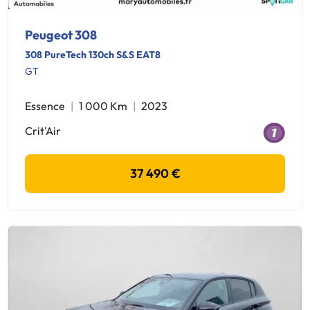
Peugeot 308
308 PureTech 130ch S&S EAT8
GT
Essence
1 000 Km
2023
Crit'Air
37 490 €