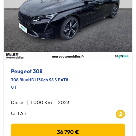
Peugeot 308
308 BlueHDi 130ch S&S EAT8
GT
Diesel
1 000 Km
2023
Crit'Air
36 790 €