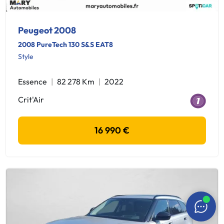
Peugeot 2008
2008 PureTech 130 S&S EAT8
Style
Essence
82 278 Km
2022
Crit'Air
16 990 €