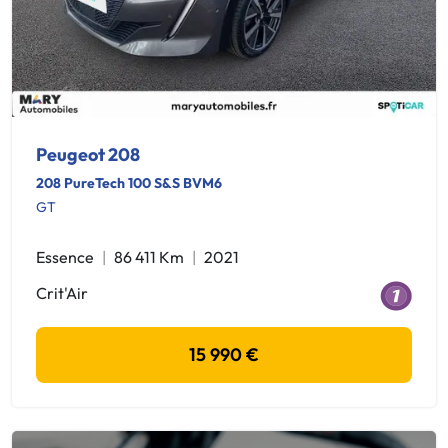
Peugeot 208
208 PureTech 100 S&S BVM6
GT
Essence
86 411 Km
2021
Crit'Air
15 990 €