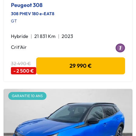
Peugeot 308
308 PHEV 180 e-EAT8
GT
Hybride
21 831 Km
2023
Crit'Air
32 490 €
29 990 €
- 2 500 €
GARANTIE 10 ANS