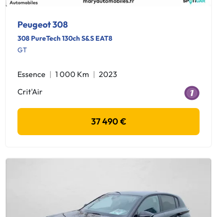
Peugeot 308
308 PureTech 130ch S&S EAT8
GT
Essence
1 000 Km
2023
Crit'Air
37 490 €