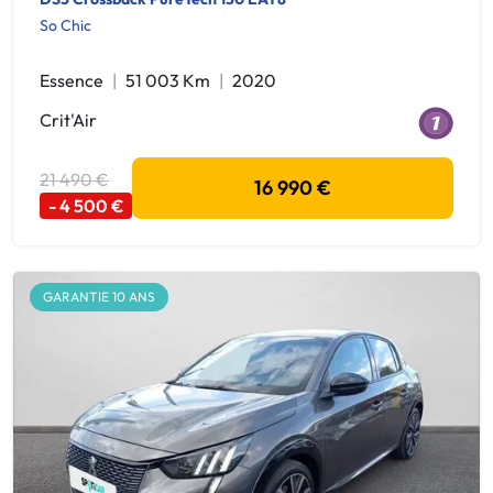
So Chic
Essence
51 003 Km
2020
Crit'Air
21 490 €
16 990 €
- 4 500 €
GARANTIE 10 ANS