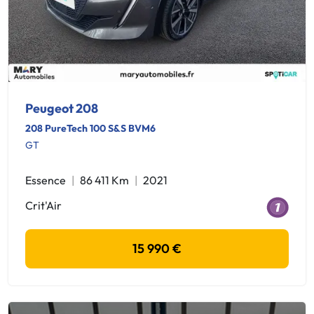
Peugeot 208
208 PureTech 100 S&S BVM6
GT
Essence
86 411 Km
2021
Crit'Air
15 990 €