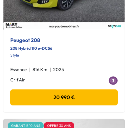
Peugeot 208
208 Hybrid 110 e-DCS6
Style
Essence
816 Km
2025
Crit'Air
20 990 €
GARANTIE 10 ANS
OFFRE 30 ANS