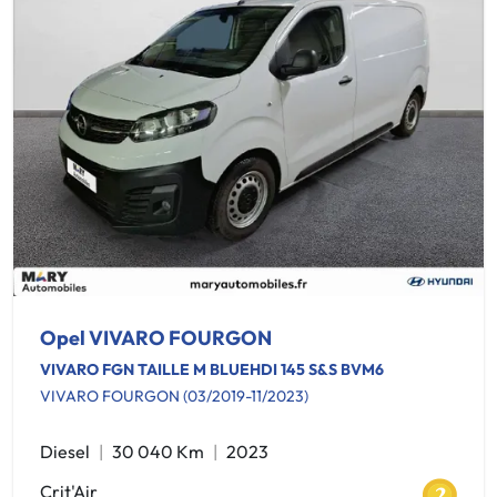
Opel VIVARO FOURGON
VIVARO FGN TAILLE M BLUEHDI 145 S&S BVM6
VIVARO FOURGON (03/2019-11/2023)
Diesel
30 040 Km
2023
Crit'Air