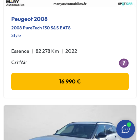
Peugeot 2008
2008 PureTech 130 S&S EAT8
Style
Essence
82 278 Km
2022
Crit'Air
16 990 €