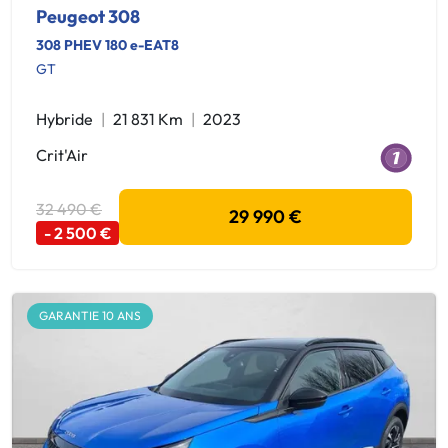
Peugeot 308
308 PHEV 180 e-EAT8
GT
Hybride
21 831 Km
2023
Crit'Air
32 490 €
29 990 €
- 2 500 €
GARANTIE 10 ANS