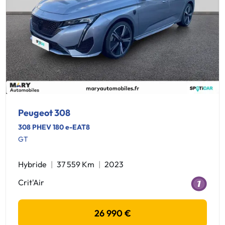
Peugeot 308
308 PHEV 180 e-EAT8
GT
Hybride
37 559 Km
2023
Crit'Air
26 990 €