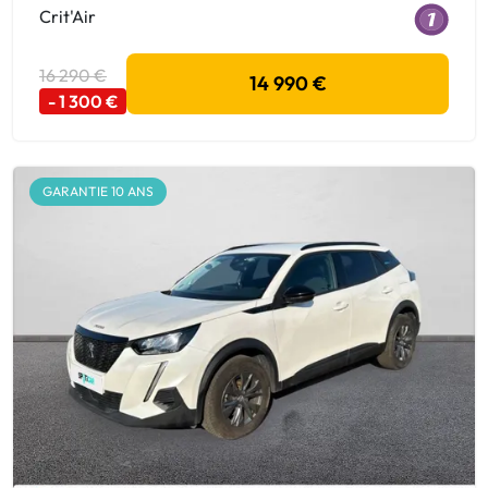
Crit'Air
16 290 €
14 990 €
- 1 300 €
GARANTIE 10 ANS