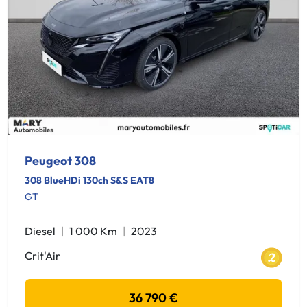
Peugeot 308
308 BlueHDi 130ch S&S EAT8
GT
Diesel
1 000 Km
2023
Crit'Air
36 790 €