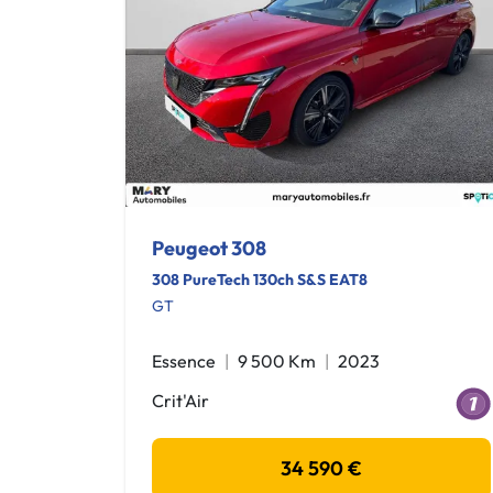
Peugeot 308
308 PureTech 130ch S&S EAT8
GT
Essence
9 500 Km
2023
Crit'Air
34 590 €