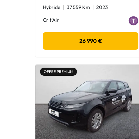
Hybride
37 559 Km
2023
Crit'Air
26 990 €
OFFRE PREMIUM