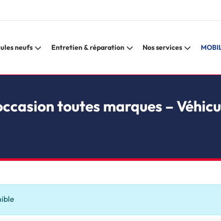
ules neufs
Entretien & réparation
Nos services
MOBIL
occasion toutes marques – Véhicu
nible