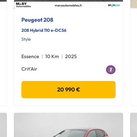
Peugeot 208
208 Hybrid 110 e-DCS6
Style
Essence
10 Km
2025
Crit'Air
20 990 €