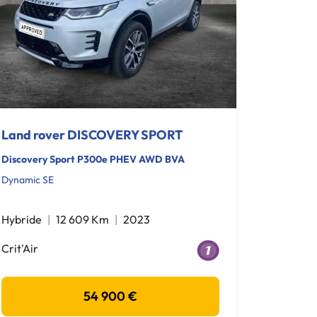
Land rover DISCOVERY SPORT
Discovery Sport P300e PHEV AWD BVA
Dynamic SE
Hybride
12 609 Km
2023
Crit'Air
54 900 €