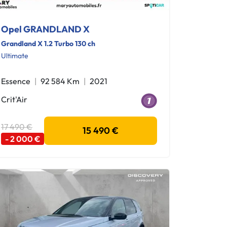
Opel GRANDLAND X
Grandland X 1.2 Turbo 130 ch
Ultimate
Essence
92 584 Km
2021
Crit'Air
17 490 €
15 490 €
- 2 000 €