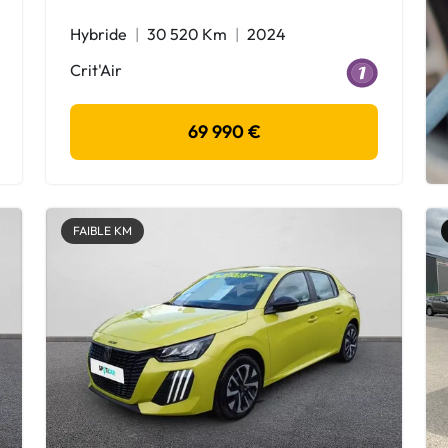
Hybride
30 520 Km
2024
Crit'Air
69 990 €
FAIBLE KM