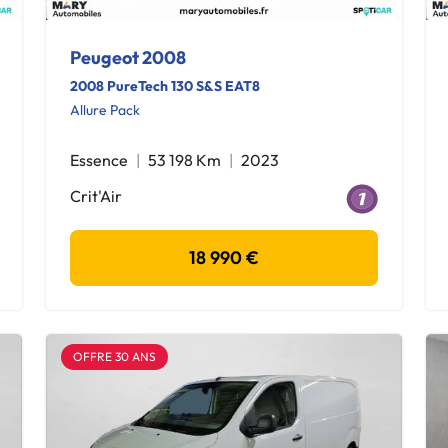
Peugeot 2008
2008 PureTech 130 S&S EAT8
Allure Pack
Essence
53 198 Km
2023
Crit'Air
18 990 €
OFFRE 30 ANS