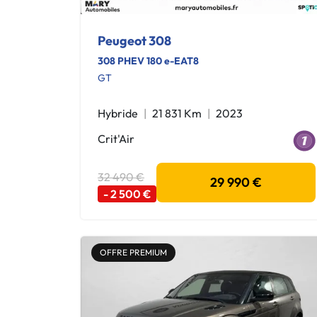
Peugeot 308
308 PHEV 180 e-EAT8
GT
Hybride
21 831 Km
2023
Crit'Air
32 490 €
29 990 €
- 2 500 €
OFFRE PREMIUM