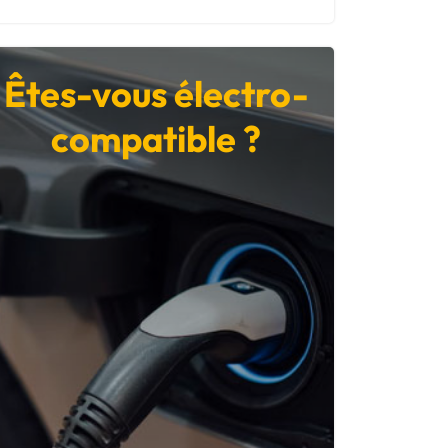
Êtes-vous électro-
compatible ?