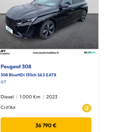
Peugeot 308
308 BlueHDi 130ch S&S EAT8
GT
Diesel
1 000 Km
2023
Crit'Air
36 790 €