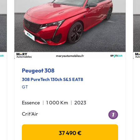
Peugeot 308
308 PureTech 130ch S&S EAT8
GT
Essence
1 000 Km
2023
Crit'Air
37 490 €