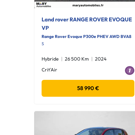
Land rover RANGE ROVER EVOQUE
VP
Range Rover Evoque P300e PHEV AWD BVA8
S
Hybride
26 500 Km
2024
Crit'Air
58 990 €