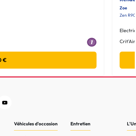
Zoe
Zen R90
Electri
Crit'Air
0 €
Véhicules d'occasion
Entretien
L'U