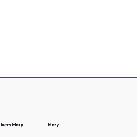
que
60 255 Km
2018
8 990 €
nivers Mary
Mary