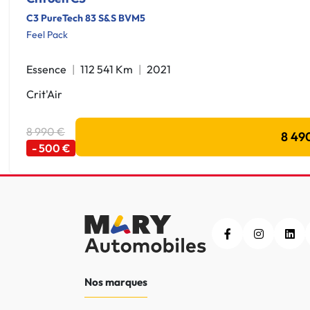
C3 PureTech 83 S&S BVM5
Feel Pack
Essence
112 541 Km
2021
Crit'Air
8 990 €
8 49
- 500 €
Nos marques