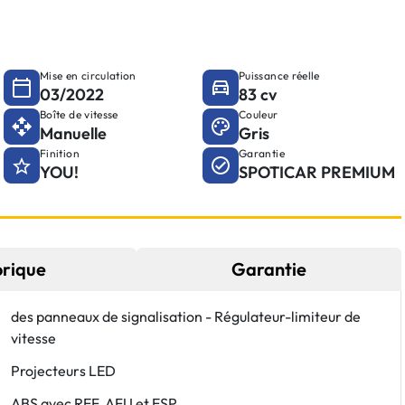
Mise en circulation
Puissance réelle
03/2022
83 cv
Boîte de vitesse
Couleur
Manuelle
Gris
Finition
Garantie
YOU!
SPOTICAR PREMIUM
orique
Garantie
des panneaux de signalisation - Régulateur-limiteur de
vitesse
Projecteurs LED
ABS avec REF, AFU et ESP