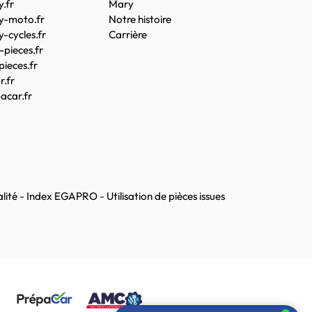
.fr
Mary
y-moto.fr
Notre histoire
-cycles.fr
Carrière
pieces.fr
pieces.fr
.fr
acar.fr
lité
-
Index EGAPRO
-
Utilisation de pièces issues