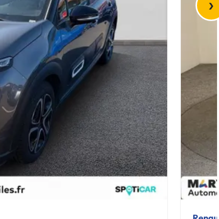
›
Renau