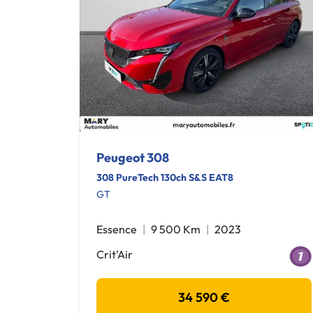
Peugeot 308
308 PureTech 130ch S&S EAT8
GT
Essence
9 500 Km
2023
Crit'Air
34 590 €