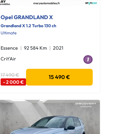
Opel GRANDLAND X
Grandland X 1.2 Turbo 130 ch
Ultimate
Essence
92 584 Km
2021
Crit'Air
17 490 €
15 490 €
- 2 000 €