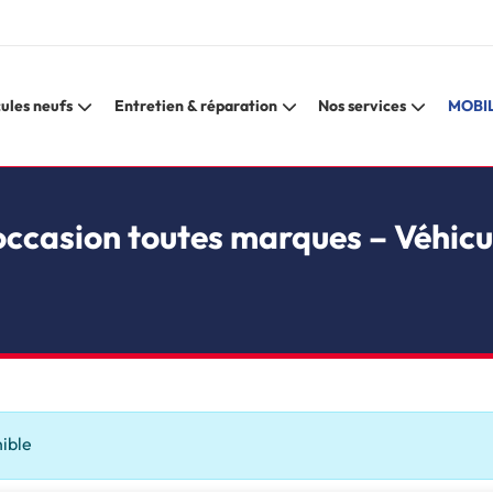
ules neufs
Entretien & réparation
Nos services
MOBIL
occasion toutes marques – Véhicu
nible