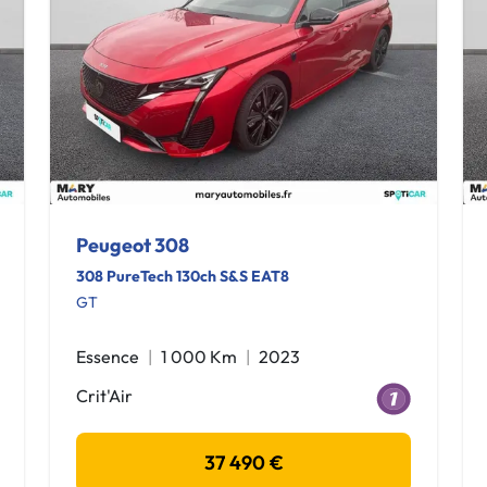
Peugeot 308
308 PureTech 130ch S&S EAT8
GT
Essence
1 000 Km
2023
Crit'Air
37 490 €