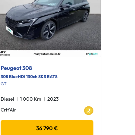
Peugeot 308
308 BlueHDi 130ch S&S EAT8
GT
Diesel
1 000 Km
2023
Crit'Air
36 790 €