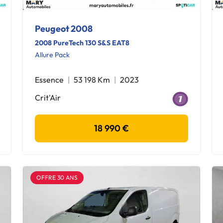
Peugeot 2008
2008 PureTech 130 S&S EAT8
Allure Pack
Essence
53 198 Km
2023
Crit'Air
18 990 €
OFFRE 30 ANS