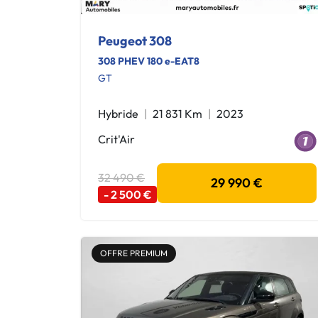
Peugeot 308
308 PHEV 180 e-EAT8
GT
Hybride
21 831 Km
2023
Crit'Air
32 490 €
29 990 €
- 2 500 €
OFFRE PREMIUM