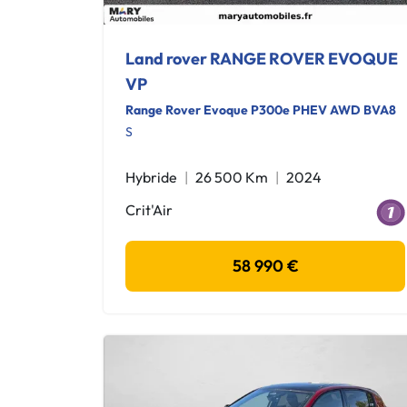
Land rover RANGE ROVER EVOQUE
VP
Range Rover Evoque P300e PHEV AWD BVA8
S
Hybride
26 500 Km
2024
Crit'Air
58 990 €