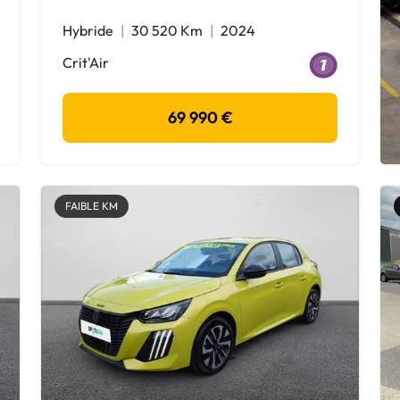
Hybride
30 520 Km
2024
Crit'Air
69 990 €
FAIBLE KM