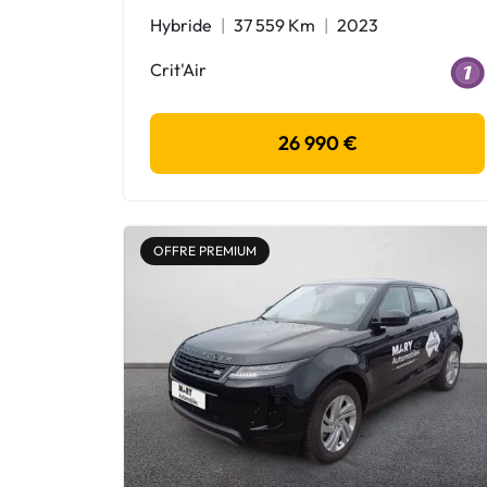
Hybride
37 559 Km
2023
Crit'Air
26 990 €
OFFRE PREMIUM