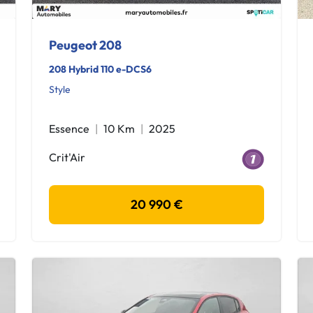
Peugeot 208
208 Hybrid 110 e-DCS6
Style
Essence
10 Km
2025
Crit'Air
20 990 €