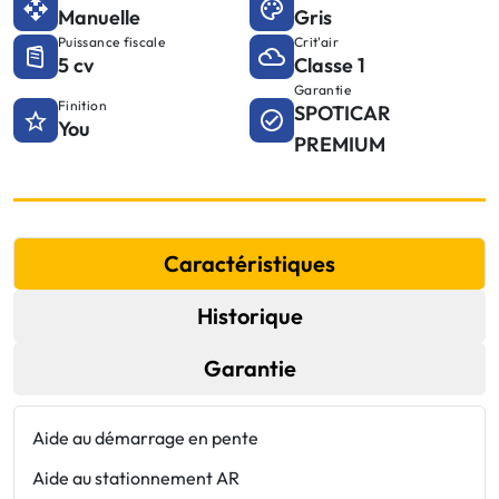
Manuelle
Gris
Puissance fiscale
Crit'air
5 cv
Classe 1
Garantie
Finition
SPOTICAR
You
PREMIUM
Caractéristiques
Historique
Garantie
Aide au démarrage en pente
P
a
Aide au stationnement AR
F