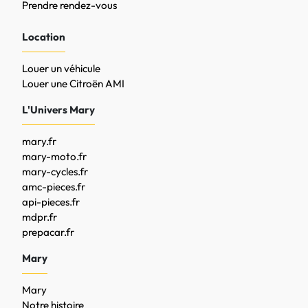
Prendre rendez-vous
Location
Louer un véhicule
Louer une Citroën AMI
L'Univers Mary
mary.fr
mary-moto.fr
mary-cycles.fr
amc-pieces.fr
api-pieces.fr
mdpr.fr
prepacar.fr
Mary
Mary
Notre histoire