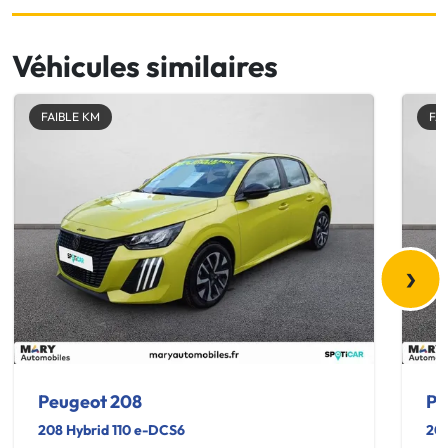
Véhicules similaires
FAIBLE KM
FA
›
Peugeot 208
Pe
208 Hybrid 110 e-DCS6
208