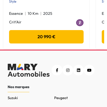
Style
Sty
Essence
10 Km
2025
Es
Crit'Air
Cri
20 990 €
Nos marques
Suzuki
Peugeot