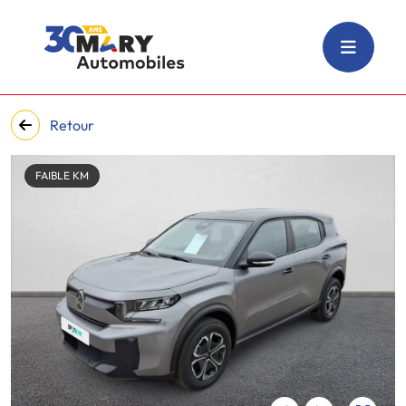
Retour
FAIBLE KM
‹
›