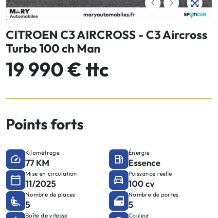
CITROEN C3 AIRCROSS - C3 Aircross
Turbo 100 ch Man
19 990 € ttc
Points forts
Kilométrage
Énergie
77 KM
Essence
Mise en circulation
Puissance réelle
11/2025
100 cv
Nombre de places
Nombre de portes
5
5
Boîte de vitesse
Couleur