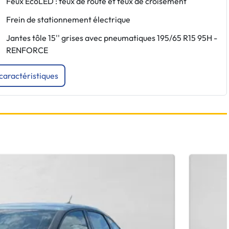
Feux EcoLED : feux de route et feux de croisement
Frein de stationnement électrique
Jantes tôle 15'' grises avec pneumatiques 195/65 R15 95H -
RENFORCE
 caractéristiques