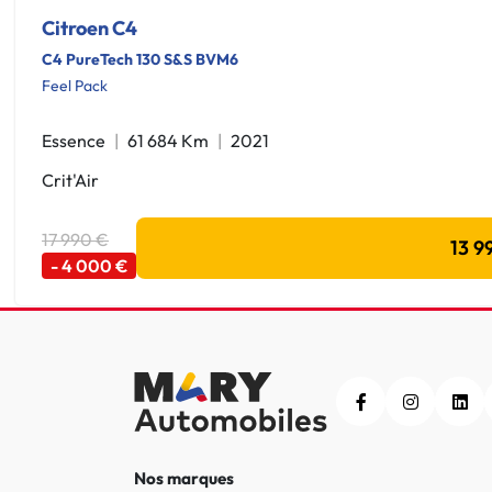
Citroen C4
C4 PureTech 130 S&S BVM6
Feel Pack
Essence
61 684 Km
2021
Crit'Air
17 990 €
13 9
- 4 000 €
Nos marques