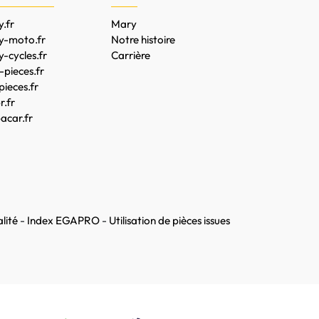
.fr
Mary
y-moto.fr
Notre histoire
-cycles.fr
Carrière
pieces.fr
pieces.fr
.fr
acar.fr
lité
-
Index EGAPRO
-
Utilisation de pièces issues