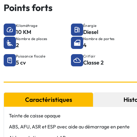
Points forts
Kilométrage
Énergie
10 KM
Diesel
Nombre de places
Nombre de portes
2
4
Puissance fiscale
Crit'air
5 cv
Classe 2
Caractéristiques
Hist
Teinte de caisse opaque
ABS, AFU, ASR et ESP avec aide au démarrage en pente