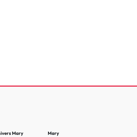
n C4
HDi 130 EAT8
20 193 Km
2025
25 990 €
nivers Mary
Mary