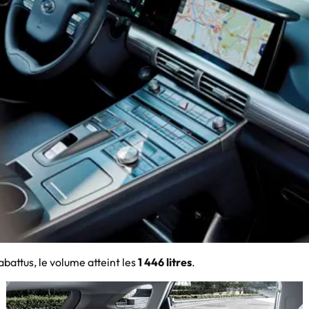
rabattus, le volume atteint les
1 446 litres
.