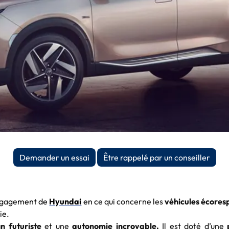
Demander un essai
Être rappelé par un conseiller
ngage
ment de
Hyundai
en c
e qui concerne les
véhicules écores
ie.
n futuriste
et une
autonomie incroyable.
Il est doté d’une