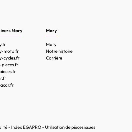
nivers Mary
Mary
.fr
Mary
y-moto.fr
Notre histoire
-cycles.fr
Carrière
pieces.fr
pieces.fr
.fr
acar.fr
lité
-
Index EGAPRO
-
Utilisation de pièces issues