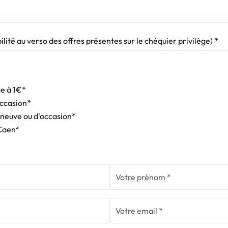
bilité au verso des offres présentes sur le chéquier privilège) *
ge à 1€*
occasion*
o neuve ou d'occasion*
 Caen*