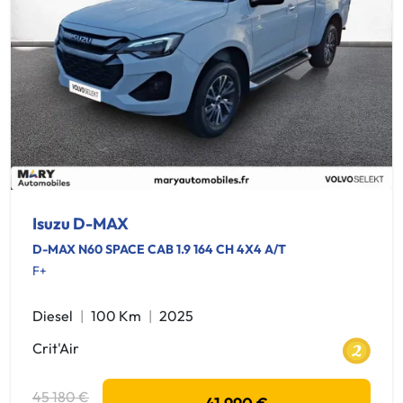
Isuzu D-MAX
D-MAX N60 SPACE CAB 1.9 164 CH 4X4 A/T
F+
Diesel
100 Km
2025
Crit'Air
45 180 €