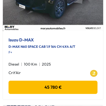
Isuzu D-MAX
D-MAX N60 SPACE CAB 1.9 164 CH 4X4 A/T
F+
Diesel
100 Km
2025
Crit'Air
45 780 €