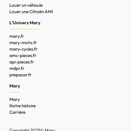
Louer un véhicule
Louer une Citroën AMI
L'Univers Mary
mary.fr
mary-moto.fr
mary-cycles.fr
amc-pieces.fr
api-pieces.fr
mdpr.fr
prepacar.fr
Mary
Mary
Notre histoire
Carrière
Copyright 2023© Mary