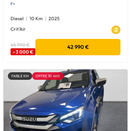
F+
Diesel
10 Km
2025
Crit'Air
45 990 €
42 990 €
- 3 000 €
FAIBLE KM
OFFRE 30 ANS