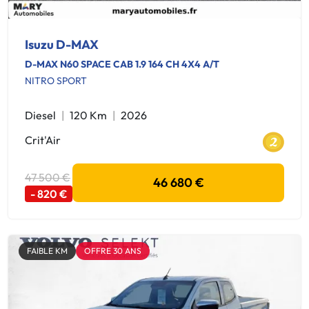
Isuzu D-MAX
D-MAX N60 SPACE CAB 1.9 164 CH 4X4 A/T
NITRO SPORT
Diesel
120 Km
2026
Crit'Air
47 500 €
46 680 €
- 820 €
FAIBLE KM
OFFRE 30 ANS