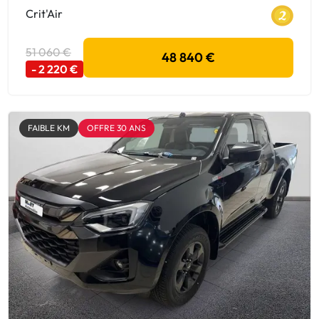
Crit'Air
51 060 €
48 840 €
- 2 220 €
FAIBLE KM
OFFRE 30 ANS