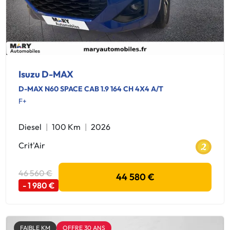
Isuzu D-MAX
D-MAX N60 SPACE CAB 1.9 164 CH 4X4 A/T
F+
Diesel
100 Km
2026
Crit'Air
46 560 €
44 580 €
- 1 980 €
FAIBLE KM
OFFRE 30 ANS