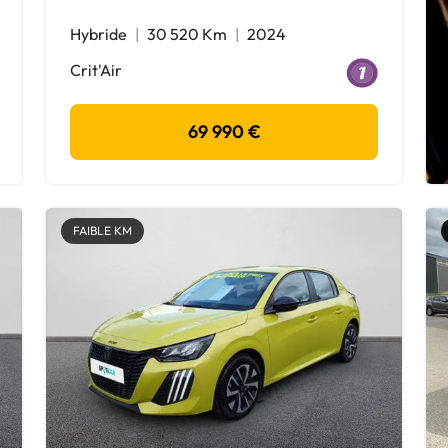
Hybride
30 520 Km
2024
Crit'Air
69 990 €
FAIBLE KM