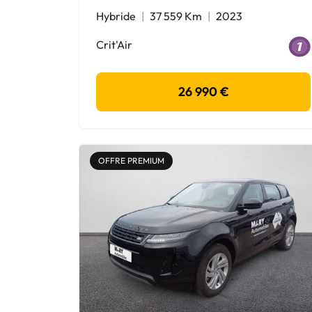
Hybride
37 559 Km
2023
Crit'Air
26 990 €
OFFRE PREMIUM