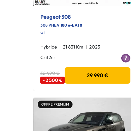
Peugeot 308
308 PHEV 180 e-EAT8
GT
Hybride
21 831 Km
2023
Crit'Air
32 490 €
29 990 €
- 2 500 €
OFFRE PREMIUM