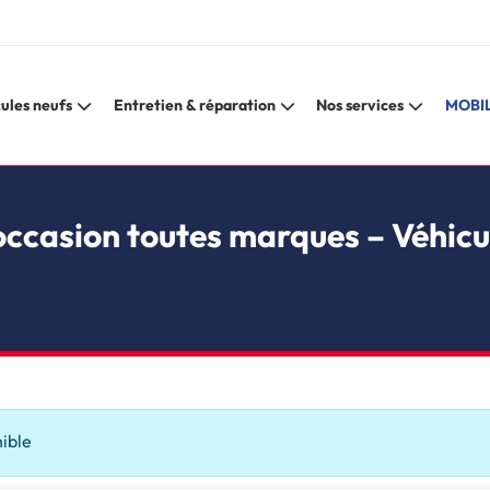
ules neufs
Entretien & réparation
Nos services
MOBIL
occasion toutes marques – Véhicu
nible