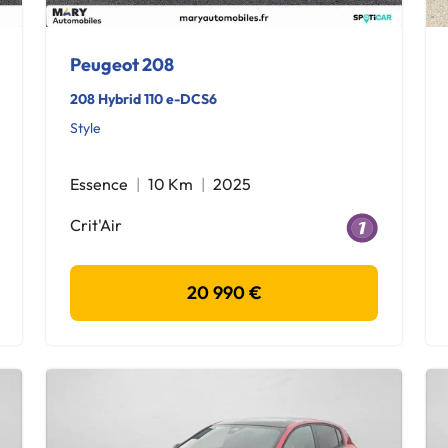
Peugeot 208
208 Hybrid 110 e-DCS6
Style
Essence
10 Km
2025
Crit'Air
20 990 €