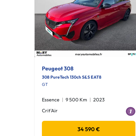
Peugeot 308
308 PureTech 130ch S&S EAT8
GT
Essence
9 500 Km
2023
Crit'Air
34 590 €