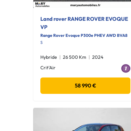
Land rover RANGE ROVER EVOQUE
VP
Range Rover Evoque P300e PHEV AWD BVA8
S
Hybride
26 500 Km
2024
Crit'Air
58 990 €