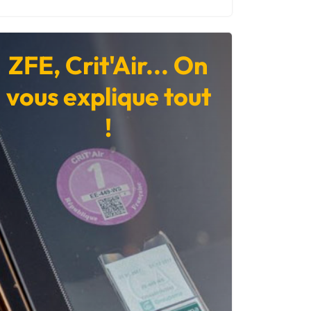
ZFE, Crit'Air... On
vous explique tout
!