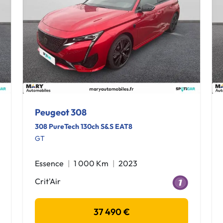
Peugeot 308
308 PureTech 130ch S&S EAT8
GT
Essence
1 000 Km
2023
Crit'Air
37 490 €