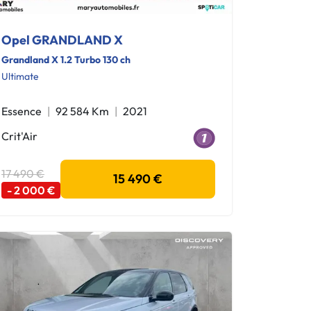
Opel GRANDLAND X
Grandland X 1.2 Turbo 130 ch
Ultimate
Essence
92 584 Km
2021
Crit'Air
17 490 €
15 490 €
- 2 000 €