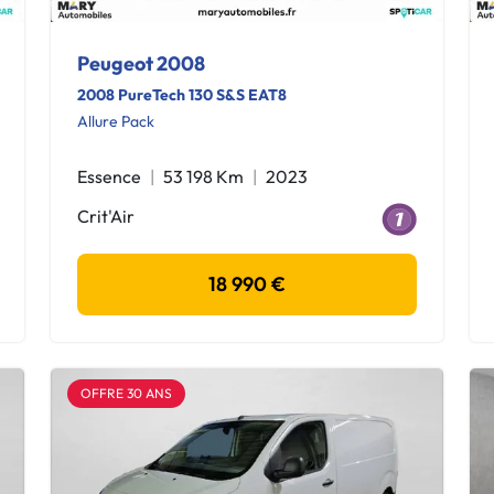
Peugeot 2008
2008 PureTech 130 S&S EAT8
Allure Pack
Essence
53 198 Km
2023
Crit'Air
18 990 €
OFFRE 30 ANS