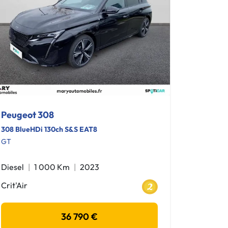
Peugeot 308
308 BlueHDi 130ch S&S EAT8
GT
Diesel
1 000 Km
2023
Crit'Air
36 790 €